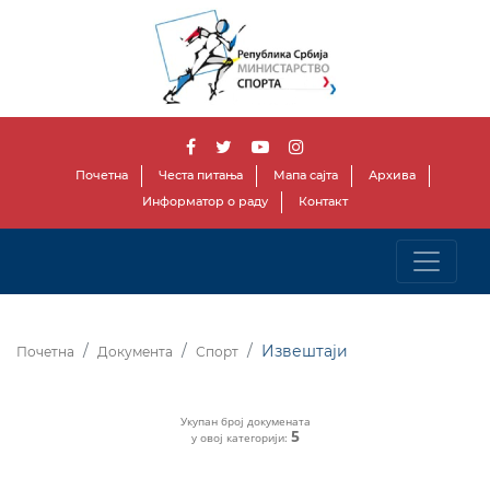
Почетна
Честа питања
Мапа сајта
Архива
Информатор о раду
Контакт
Извештаји
Почетна
Документа
Спорт
Укупан број докумената
5
у овој категорији: