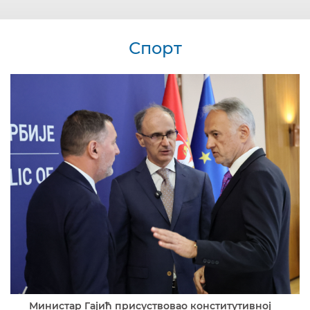
Спорт
Министар Гајић присуствовао конститутивној