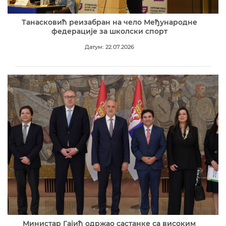
Танасковић реизабран на чело Међународне
федерације за школски спорт
Датум: 22.07.2026
Министар Гајић одржао састанке са високим