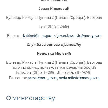
Јован Кнежевић
Булевар Михајла Пупина 2 (Палата "Србија"), Београд
Тел: (011) 2142-564
kabinet@mos.gov.rs
jovan.knezevic@mos.gov.rs
Е-пошта:
,
Служба за односе с јавношћу
Недељка Милетић
Булевар Михајла Пупина 2 (Палата „Србија“), Београд
источно крило, приземље, канцеларија број 38
Телефон: (011) 311 - 2961, 311 - 3944, 311 - 7079
press@mos.gov.rs
neda.miletic@mos.gov.rs
Ел. пошта:
,
О министарству