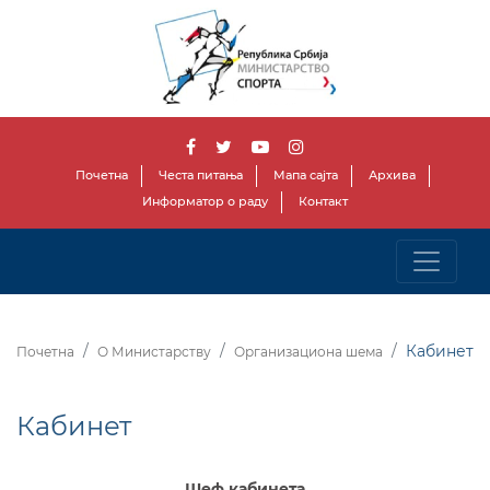
Почетна
Честа питања
Мапа сајта
Архива
Информатор о раду
Контакт
Кабинет
Почетна
О Министарству
Организациона шема
Кабинет
Шеф кабинета