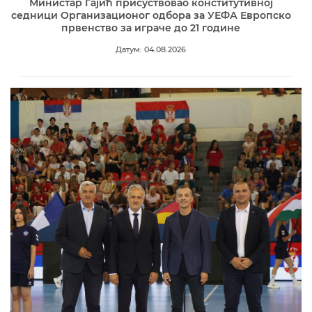
Министар Гајић присуствовао конститутивној
седници Организационог одбора за УЕФА Европско
првенство за играче до 21 године
Датум: 04.08.2026