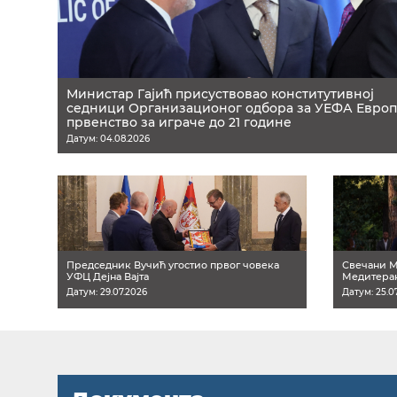
Министар Гајић присуствовао конститутивној
седници Организационог одбора за УЕФА Европ
првенство за играче до 21 године
Датум: 04.08.2026
Председник Вучић угостио првог човека
Свечани М
УФЦ Дејна Вајта
Медитеран
Датум: 29.07.2026
Датум: 25.0