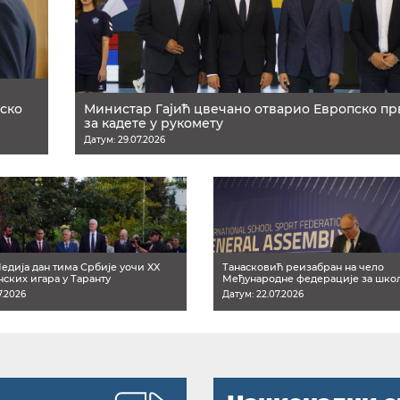
ско
Министар Гајић цвечано отварио Европско пр
за кадете у рукомету
Датум: 29.07.2026
едија дан тима Србије уочи XX
Танасковић реизабран на чело
ских игара у Таранту
Међународне федерације за шко
7.2026
Датум: 22.07.2026