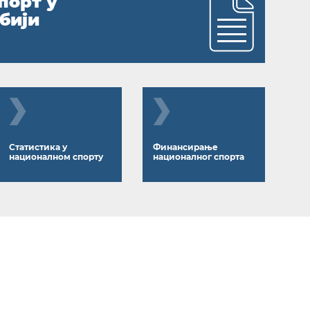
порт у
бији
Статистика у
Финансирање
националном спорту
националног спорта