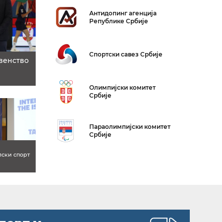
Антидопинг агенција
Републике Србијe
Спортски савез Србије
венство
Олимпијски комитет
Србије
Параолимпијски комитет
Србије
лски спорт