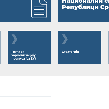
Национални с
Републици Ср
Група за
Стратегија
хармонизацију
прописа (са ЕУ)