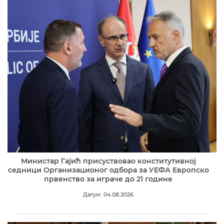
Министар Гајић присуствовао конститутивној
седници Организационог одбора за УЕФА Европско
првенство за играче до 21 године
Датум: 04.08.2026