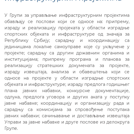
У Групи за управљање инфраструктурним пројектима
обављају се послови који се односе на: припрему,
израду и реализацију пројеката у области изградње
спортских објеката и инфраструктуре од значаја за
Републику Србију; сарадњу и координацију са
јединицама локалне самоуправе које су укључене у
пројекте; сарадњу са другим државним органима и
институцијама; припрему програма и планова за
реализацију стратешких докумената за пројекте,
израду извештаја, анализа и обавештења који се
односе на пројекте у области изградње спортских
објеката и инфраструктуре; израду предлога годишњег
плана јавних набавки, конкурсне документације,
одлука, предлога уговора и других аката у поступку
јавне набавке; координацију и организацију рада и
сарадњу са комисијама за спровођење поступака
јавних набавки; сачињавање и достављање извештаја
Управи за јавне набавке и друге послове из делокруга
Групе.