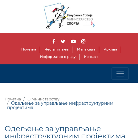
Почетна
Честа питања
Мапа сајта
Архива
Информатор о раду
Контакт
Почетна
О Министарству
Одељење за управљање инфраструктурним
пројектима
Одељење за управљање
инфраструктурним пројектима