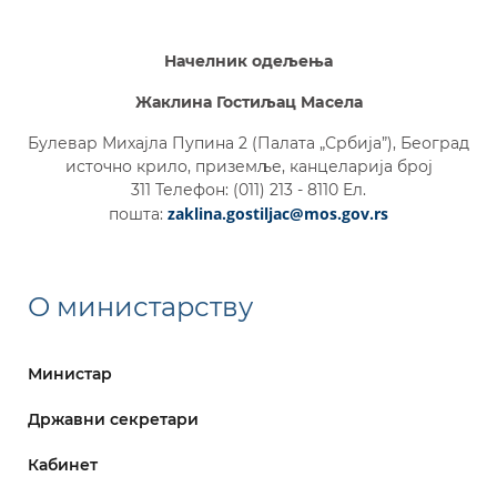
Начелник одељења
Жаклина Гостиљац Maсела
Булевар Михајла Пупина 2 (Палата „Србија”), Београд
источно крило, приземље, канцеларија број
311 Телефон: (011) 213 - 8110 Eл.
zaklina.gostiljac@mos.gov.rs
пошта:
О министарству
Министар
Државни секретари
Кабинет