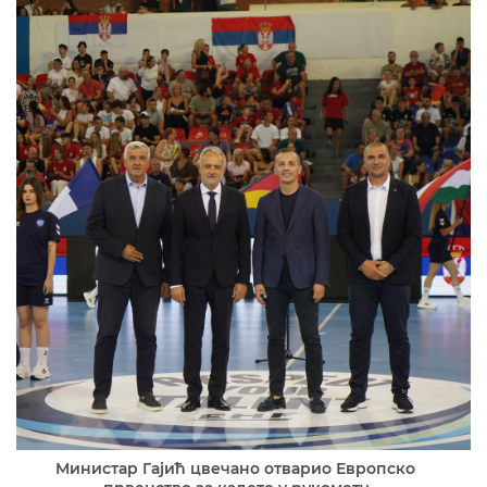
Министар Гајић цвечано отварио Европско