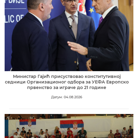
Министар Гајић присуствовао конститутивној
седници Организационог одбора за УЕФА Европско
првенство за играче до 21 године
Датум: 04.08.2026