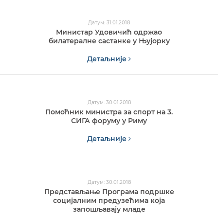
Датум: 31.01.2018
Министар Удовичић одржао
билатералне састанке у Њујорку
Детаљније
Датум: 30.01.2018
Помоћник министра за спорт на 3.
СИГА форуму у Риму
Детаљније
Датум: 30.01.2018
Представљање Програма подршке
социјалним предузећима која
запошљавају младе