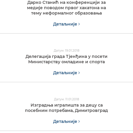
Дарко Станић на конференцији за
медије поводом првог хакатона на
тему неформалног образовања
Детаљније
Датум: 19.01.2018
Делегација града Тјенђина у посети
Министарству омладине и спорта
Детаљније
Датум: 11.01.2018
Изградња игралишта за децу са
посебним потребама, Димитровград
Детаљније