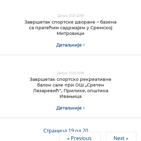
Датум: 11.01.2018
Завршетак спортске дворане – базена
са пратећим садржајем у Сремској
Митровици
Детаљније
Датум: 11.01.2018
Завршетак спортско рекреативне
балон сале при ОШ „Сретен
Лазаревићˮ, Прилике, општина
Ивањица
Детаљније
Страница 19 од 20
« Previous
Next »