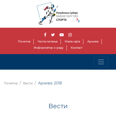
Почетна
Честа питања
Мапа сајта
Архива
Информатор о раду
Контакт
Архива: 2018
Почетна
Вести
Вести