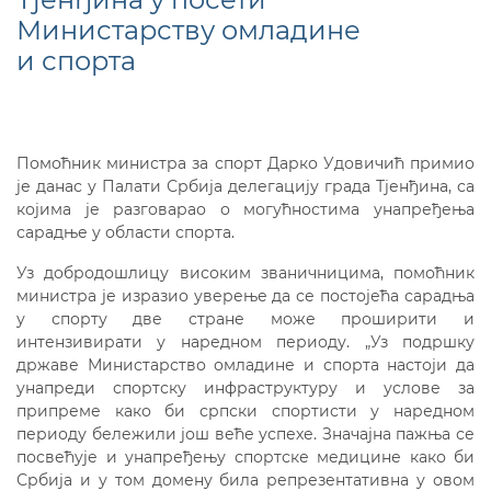
Министарству омладине
и спорта
Помоћник министра за спорт Дарко Удовичић примио
је данас у Палати Србија делегацију града Тјенђина, са
којима је разговарао о могућностима унапређења
сарадње у области спорта.
Уз добродошлицу високим званичницима, помоћник
министра је изразио уверење да се постојећа сарадња
у спорту две стране може проширити и
интензивирати у наредном периоду. „Уз подршку
државе Министарство омладине и спорта настоји да
унапреди спортску инфраструктуру и услове за
припреме како би српски спортисти у наредном
периоду бележили још веће успехе. Значајна пажња се
посвећује и унапређењу спортске медицине како би
Србија и у том домену била репрезентативна у овом