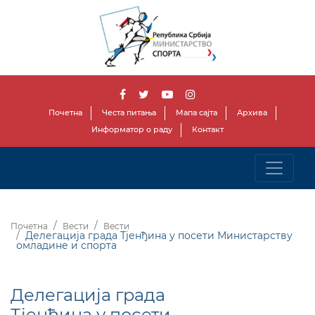
Почетна
Честа питања
Мапа сајта
Архива
Информатор о раду
Контакт
Почетна
Вести
Вести
Делегација града Тјенђина у посети Министарству
омладине и спорта
Делегација града
Тјенђина у посети