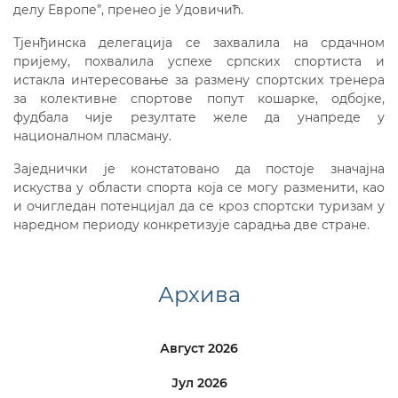
делу Европе”, пренео је Удовичић.
Тјенђинска делегација се захвалила на срдачном
пријему, похвалила успехе српских спортиста и
истакла интересовање за размену спортских тренера
за колективне спортове попут кошарке, одбојке,
фудбала чије резултате желе да унапреде у
националном пласману.
Заједнички је констатовано да постоје значајна
искуства у области спорта која се могу разменити, као
и очигледан потенцијал да се кроз спортски туризам у
наредном периоду конкретизује сарадња две стране.
Архива
Август 2026
Јул 2026