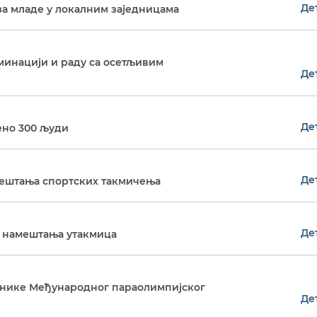
Де
за младе у локалним заједницама
инацији и раду са осетљивим
Де
Де
ено 300 људи
Де
мештања спортских такмичења
Де
в намештања утакмица
нике Међународног параолимпијског
Де