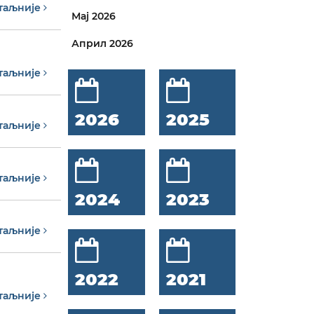
таљније
Мај 2026
Април 2026
таљније
2026
2025
таљније
таљније
2024
2023
таљније
2022
2021
таљније