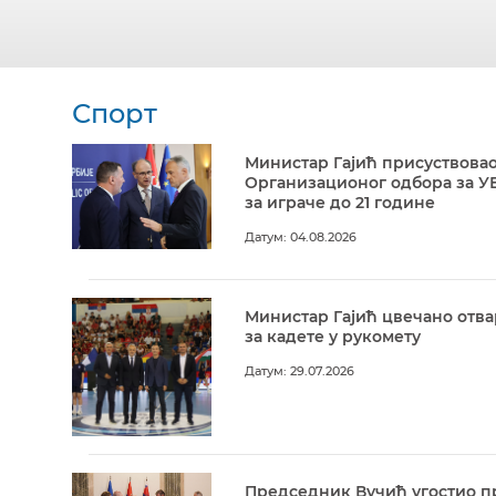
Спорт
Министар Гајић присуствовао
Организационог одбора за У
за играче до 21 године
Датум: 04.08.2026
Министар Гајић цвечано отв
за кадете у рукомету
Датум: 29.07.2026
Председник Вучић угостио п