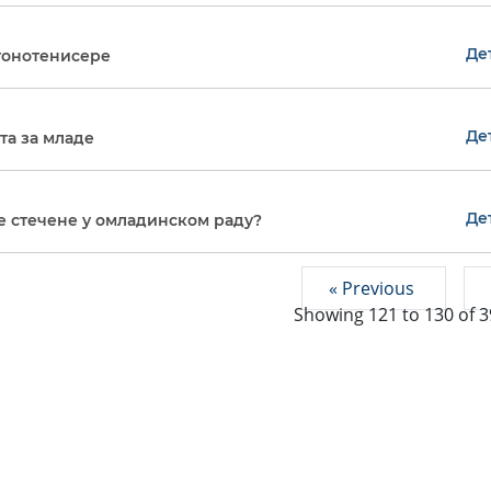
Де
стонотенисере
Де
та за младе
Де
е стечене у омладинском раду?
« Previous
Showing
121
to
130
of
3