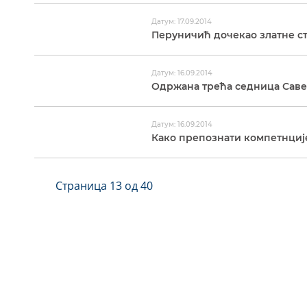
Датум: 17.09.2014
Перуничић дочекао златне 
Датум: 16.09.2014
Одржана трећа седница Саве
Датум: 16.09.2014
Како препознати компетнциј
Страница 13 од 40