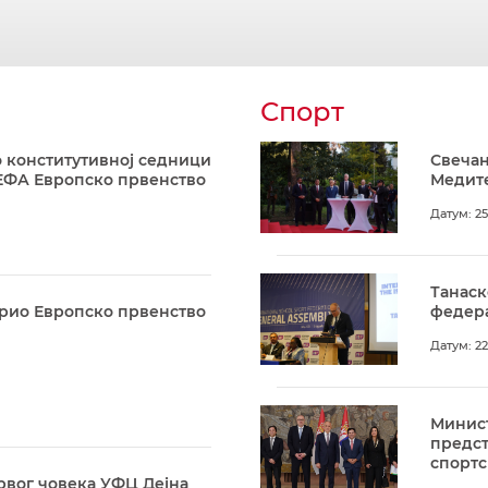
Спорт
 конститутивној седници
Свечан
ЕФА Европско првенство
Медите
Датум: 25
Танаск
арио Европско првенство
федера
Датум: 22
Минист
предс
спортс
рвог човека УФЦ Дејна