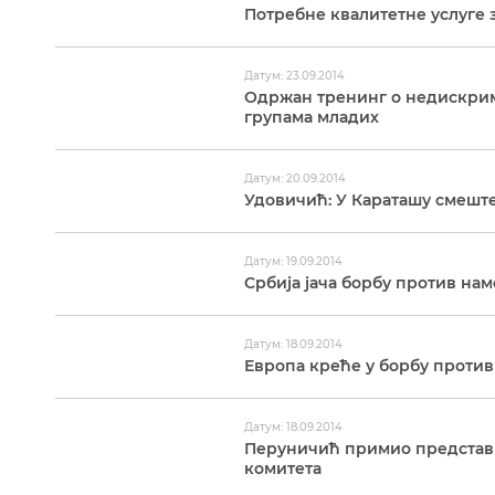
Потребне квалитетне услуге 
Датум: 23.09.2014
Одржан тренинг о недискрим
групама младих
Датум: 20.09.2014
Удовичић: У Караташу смешт
Датум: 19.09.2014
Србија јача борбу против на
Датум: 18.09.2014
Европа креће у борбу проти
Датум: 18.09.2014
Перуничић примио представ
комитета