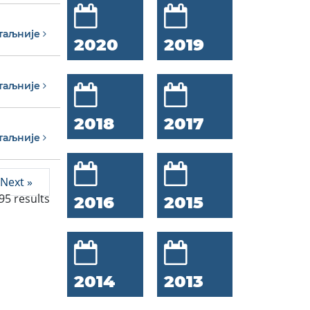
таљније
2020
2019
таљније
2018
2017
таљније
Next »
95
results
2016
2015
2014
2013