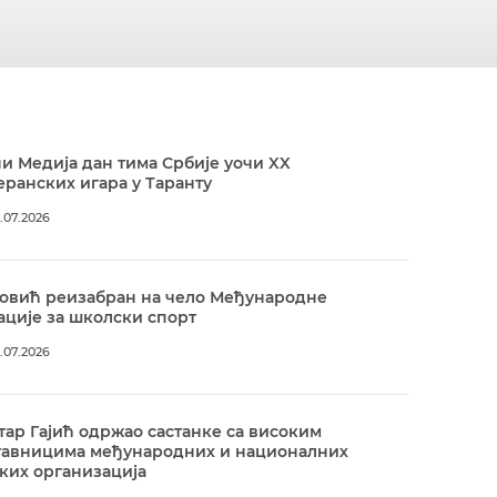
и Медија дан тима Србије уочи XX
ранских игара у Таранту
.07.2026
овић реизабран на чело Међународне
ције за школски спорт
.07.2026
ар Гајић одржао састанке са високим
тавницима међународних и националних
ких организација