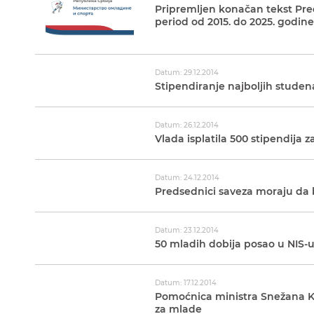
Pripremljen konačan tekst Pre
period od 2015. do 2025. godine
Datum: 29.12.2014
Stipendiranje najboljih studena
Datum: 26.12.2014
Vlada isplatila 500 stipendija z
Datum: 24.12.2014
Predsednici saveza moraju da
Datum: 23.12.2014
50 mladih dobija posao u NIS-
Datum: 17.12.2014
Pomoćnica ministra Snežana Kl
za mlade