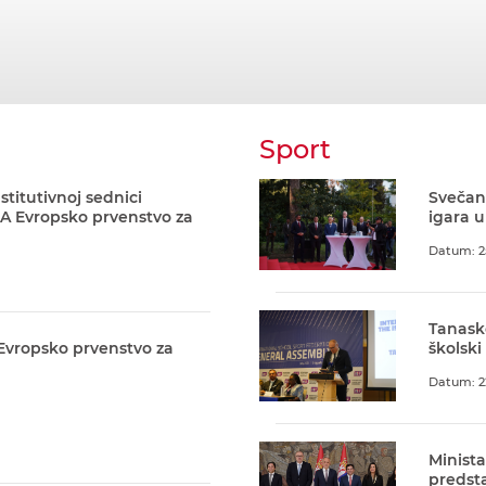
Sport
stitutivnoj sednici
Svečani
A Evropsko prvenstvo za
igara u
Datum: 2
Tanask
 Evropsko prvenstvo za
školski
Datum: 2
Minista
predst