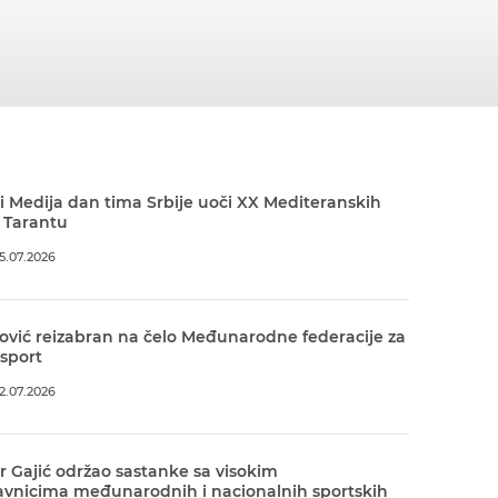
 Medija dan tima Srbije uoči XX Mediteranskih
 Tarantu
5.07.2026
ović reizabran na čelo Međunarodne federacije za
 sport
2.07.2026
r Gajić održao sastanke sa visokim
avnicima međunarodnih i nacionalnih sportskih