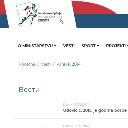
O MINISTARSTVU
VESTI
SPORT
PROJEKTI
Početna
Vesti
Arhiva: 2014
Вести
Datum: 30.12.2014
Udovičić: 2015. je godina borbe
Datum: 29.12.2014