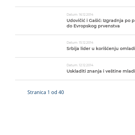
Datum: 16.12.2014
Udovičić i Gašić: Izgradnja po 
do Evropskog prvenstva
Datum: 15.12.2014
Srbija lider u korišćenju omla
Datum: 12.12.2014
Uskladiti znanja i veštine mlad
Stranica 1 od 40