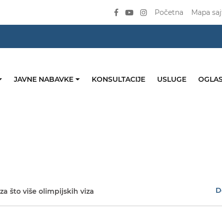
Početna
Mapa saj
JAVNE NABAVKE
KONSULTACIJE
USLUGE
OGLAS
D
 za što više olimpijskih viza