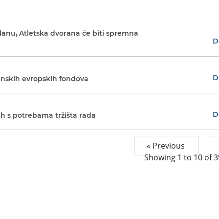
planu, Atletska dvorana će biti spremna
D
D
dinskih evropskih fondova
D
ih s potrebama tržišta rada
« Previous
Showing
1
to
10
of
3