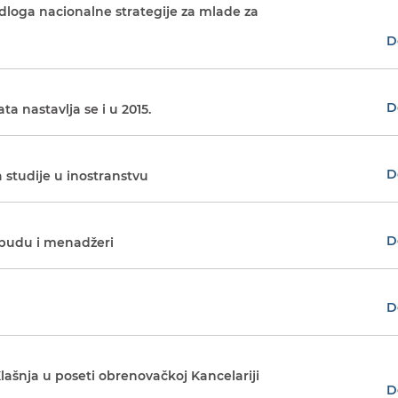
dloga nacionalne strategije za mlade za
D
D
ta nastavlja se i u 2015.
D
a studije u inostranstvu
D
 budu i menadžeri
D
u
ašnja u poseti obrenovačkoj Kancelariji
D