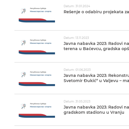
Datum: 31.01.2024
Rešenje o odabiru projekata z
Datum: 13.11.2023
Javna nabavka 2023: Radovi na
terena u Baćevcu, gradska opš
Datum: 01.06.2023
Javna nabavka 2023: Rekonstru
Svetomir Đukić“ u Valjevu – ma
Datum: 31.05.2023
Javna nabavka 2023: Radovi na
gradskom stadionu u Vranju