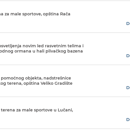
ena za male sportove, opština Rača
D
vetljenja novim led rasvetnim telima i
vodnog ormana u hali plivačkog bazena
D
a pomoćnog objekta, nadstrešnice
og terena, opština Veliko Gradište
D
 terena za male sportove u Lučani,
D