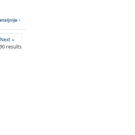
etaljnije
Next »
90
results