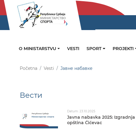
O MINISTARSTVU
VESTI
SPORT
PROJEKTI
Početna
Vesti
Јавне набавке
Вести
Datum: 23.10.2025
Javna nabavka 2025: Izgradnja 
opština Ćićevac