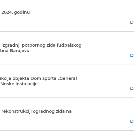
a 2024. godinu
D
 izgradnji potpornog zida fudbalskog
tina Barajevo
D
kcija objekta Dom sporta „General
šinske instalacije
D
 rekonstrukciji ogradnog zida na
D