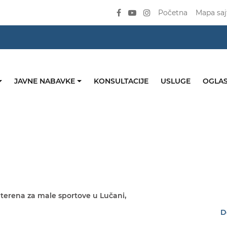
Početna
Mapa saj
JAVNE NABAVKE
KONSULTACIJE
USLUGE
OGLAS
terena za male sportove u Lučani,
D