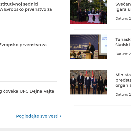
stitutivnoj sednici
Svečani
A Evropsko prvenstvo za
igara u
Datum: 2
Tanask
 Evropsko prvenstvo za
školski
Datum: 2
Minista
predst
organiz
g čoveka UFC Dejna Vajta
Datum: 21
Pogledajte sve vesti