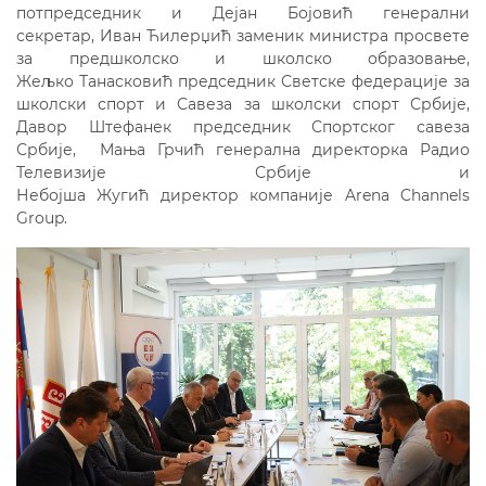
потпредседник и Дејан Бојовић генерални
секретар, Иван Ћилерџић заменик министра просвете
за предшколско и школско образовање,
Жељко Танасковић председник Светске федерације за
школски спорт и Савеза за школски спорт Србије,
Давор Штефанек председник Спортског савеза
Србије, Мања Грчић генерална директорка Радио
Телевизије Србије и
Небојша Жугић директор компаније Arena Channels
Group.