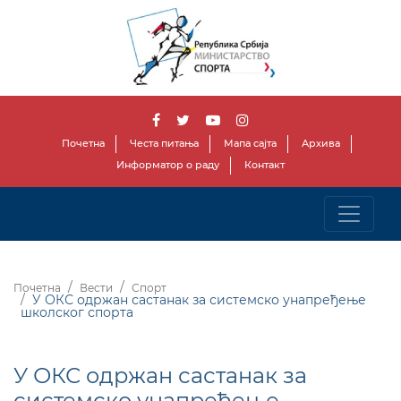
Почетна
Честа питања
Мапа сајта
Архива
Информатор о раду
Контакт
Почетна
Вести
Спорт
У ОКС одржан састанак за системско унапређење
школског спорта
У ОКС одржан састанак за
системско унапређење