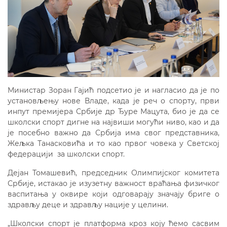
Министар Зоран Гајић подсетио је и нагласио да је по
установљењу нове Владе, када је реч о спорту, први
инпут премијера Србије др Ђуре Мацута, био је да се
школски спорт дигне на највиши могући ниво, као и да
је посебно важно да Србија има свог представника,
Жељка Танасковића и то као првог човека у Светској
федерацији за школски спорт.
Дејан Томашевић, председник Олимпијског комитета
Србије, истакао је изузетну важност враћања физичког
васпитања у оквире који одговарају значају бриге о
здрављу деце и здрављу нације у целини.
„Школски спорт је платформа кроз коју ћемо сасвим