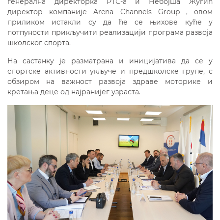
генерална директорка РТС-а и Небојша Жугић
директор компаније Arena Channels Group , овом
приликом истакли су да ће се њихове куће у
потпуности прикључити реализацији програма развоја
школског спорта.
На састанку је разматрана и иницијатива да се у
спортске активности укључе и предшколске групе, с
обзиром на важност развоја здраве моторике и
кретања деце од најранијег узраста.