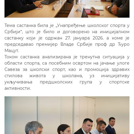
Тема састанка била је „Унапређење школског спорта у
Србији“, што је било и договорено на иницијалном
састанку који је одржан 27. јануара 2026. а коме је
председавао премијер Владе Србије проф др Ђуро
Мацут.
Током састанка анализирана је тренутна ситуација у
области спорта, са посебним освртом на јачање улоге
Савеза за школски спорт, као и промоција здравих
стилова живота у школама, уз иницијативу
укључивања предшколских група у спортске
активности.