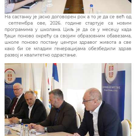
На састанку је јасно договорен рок а то је да се већ од
септембра ове, 2026. године стартује са новим
програмима у школама. Циљ је да се у месецу када
ђаци поново окрећу са својим образовним обавезама,
школе поново постану центри здравог живота а све
како би се младим генерацијама обезбедили здрав
развој и квалитетно одрастање.