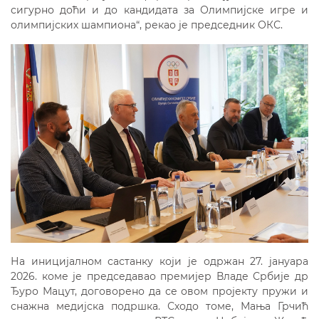
сигурно доћи и до кандидата за Олимпијске игре и
олимпијских шампиона“, рекао је председник ОКС.
На иницијалном састанку који је одржан 27. јануара
2026. коме је председавао премијер Владе Србије др
Ђуро Мацут, договорено да се овом пројекту пружи и
снажна медијска подршка. Сходо томе, Мања Грчић