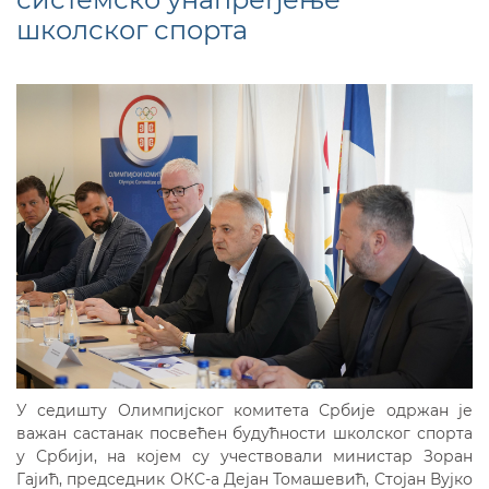
школског спорта
У седишту Олимпијског комитета Србије одржан је
важан састанак посвећен будућности школског спорта
у Србији, на којем су учествовали министар Зоран
Гајић, председник ОКС-а Дејан Томашевић, Стојан Вујко