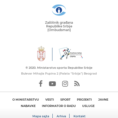
Zaštitnik građana
Republike Srbije
(Ombudsman)
© 2020. Ministarstvo sporta Republike Srbije
Bulevar Mihajla Pupina 2 (Palata “Srbija”) Beograd
O MINISTARSTVU
VESTI
SPORT
PROJEKTI
JAVNE
NABAVKE
INFORMATOR O RADU
USLUGE
Mapa sajta
Arhiva
Kontakt