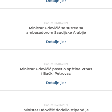
Detaljnije
Datum: 06.06.2019
Ministar Udovičić se susreo sa
ambasadorom Saudijske Arabije
Detaljnije
Datum: 05.06.2019
Ministar Udovičić posetio opštine Vrbas
i Bački Petrovac
Detaljnije
Datum: 04.06.2019
Ministar Udovičić dodelio stipendije