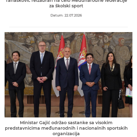
Tanasković reizabran na čelo Međunarodne federacije
za školski sport
Datum: 22.07.2026
Ministar Gajić održao sastanke sa visokim
predstavnicima međunarodnih i nacionalnih sportskih
organizacija