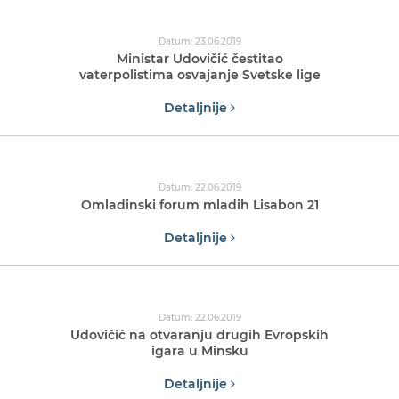
Datum: 23.06.2019
Ministar Udovičić čestitao
vaterpolistima osvajanje Svetske lige
Detaljnije
Datum: 22.06.2019
Omladinski forum mladih Lisabon 21
Detaljnije
Datum: 22.06.2019
Udovičić na otvaranju drugih Evropskih
igara u Minsku
Detaljnije