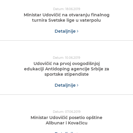
Datum: 18.06.2019
Ministar Udovičić na otvaranju finalnog
turnira Svetske lige u vaterpolu
Detaljnije
Datum: 10.06.2019
Udovičić na prvoj ovogodišnjoj
edukaciji Antidoping agencije Srbije za
sportske stipendiste
Detaljnije
Datum: 07.06.2019
Ministar Udovičić posetio opštine
Alibunar i Kovačicu