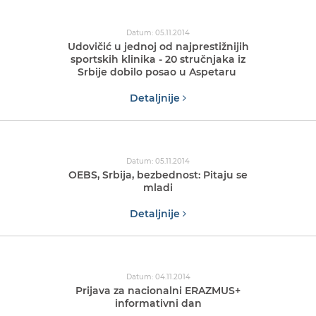
Datum: 05.11.2014
Udovičić u jednoj od najprestižnijih
sportskih klinika - 20 stručnjaka iz
Srbije dobilo posao u Aspetaru
Detaljnije
Datum: 05.11.2014
OEBS, Srbija, bezbednost: Pitaju se
mladi
Detaljnije
Datum: 04.11.2014
Prijava za nacionalni ERAZMUS+
informativni dan