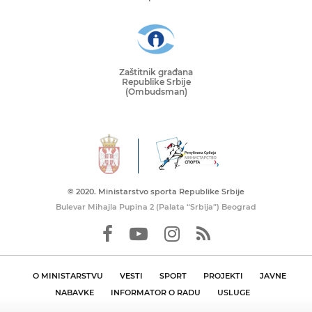
Zaštitnik građana
Republike Srbije
(Ombudsman)
© 2020. Ministarstvo sporta Republike Srbije
Bulevar Mihajla Pupina 2 (Palata “Srbija”) Beograd
O MINISTARSTVU
VESTI
SPORT
PROJEKTI
JAVNE
NABAVKE
INFORMATOR O RADU
USLUGE