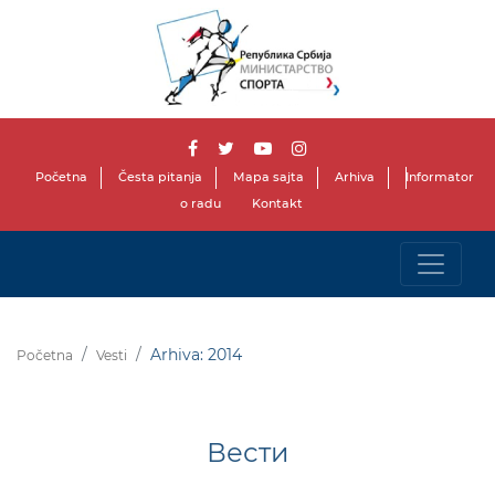
Početna
Česta pitanja
Mapa sajta
Arhiva
Informator
o radu
Kontakt
Arhiva: 2014
Početna
Vesti
Вести