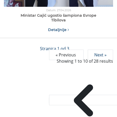
Datum: 27.04.2026
Ministar Gajić ugostio šampiona Evrope
Tibilova
Detaljnije
Stranica 1 od 3
« Previous
Next »
Showing
1
to
10
of
28
results