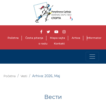
Početna
Česta pitanja
Mapa sajta
Arhiva
Informator
o radu
Kontakt
Arhiva: 2026, Мај
Početna
Vesti
Вести