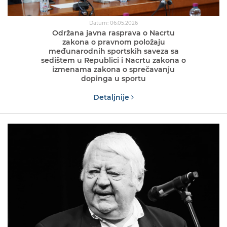
Datum: 06.05.2026
Održana javna rasprava o Nacrtu
zakona o pravnom položaju
međunarodnih sportskih saveza sa
sedištem u Republici i Nacrtu zakona o
izmenama zakona o sprečavanju
dopinga u sportu
Detaljnije