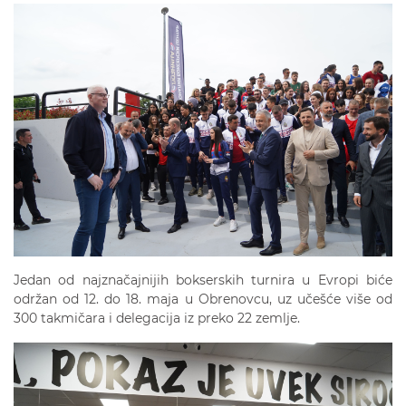
Jedan od najznačajnijih bokserskih turnira u Evropi biće
održan od 12. do 18. maja u Obrenovcu, uz učešće više od
300 takmičara i delegacija iz preko 22 zemlje.