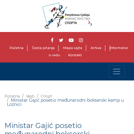
Početna
Česta pitanja
Mapa sajta
Arhiva
Informator
o radu
Kontakt
Početna
Vesti
Спорт
Ministar Gajić posetio međunarodni bokserski kamp u
Loznici
Ministar Gajić posetio
međunarodni bokserski