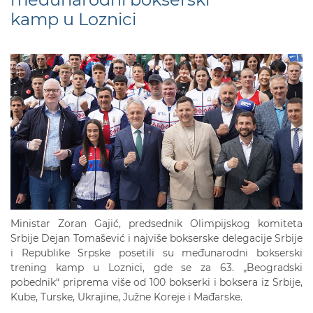
kamp u Loznici
Ministar Zoran Gajić, predsednik Olimpijskog komiteta
Srbije Dejan Tomašević i najviše bokserske delegacije Srbije
i Republike Srpske posetili su međunarodni bokserski
trening kamp u Loznici, gde se za 63. „Beogradski
pobednik“ priprema više od 100 bokserki i boksera iz Srbije,
Kube, Turske, Ukrajine, Južne Koreje i Mađarske.