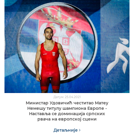
Датум: 25.04.2021
Министар Удовичић честитао Матеу
Немешу титулу шампиона Европе -
Наставља се доминација српских
рвача на европској сцени
Детаљније