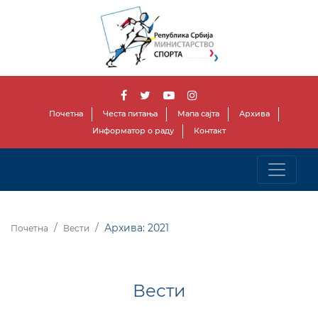
Почетна
Честа питања
Мапа сајта
Архива
Информатор о раду
Контакт
Архива: 2021
Почетна
Вести
Вести