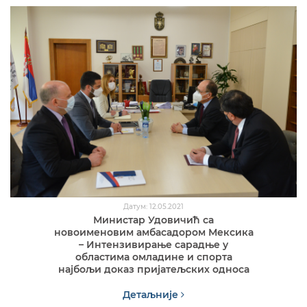
Датум: 12.05.2021
Министар Удовичић са
новоименовим амбасадором Мексика
– Интензивирање сарадње у
областима омладине и спорта
најбољи доказ пријатељских односа
Детаљније