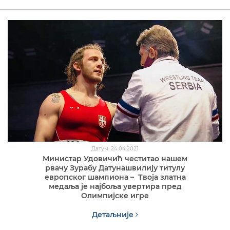
Датум: 24.04.2021
Министар Удовичић честитао нашем
рвачу Зурабу Датунашвилију титулу
европског шампиона – Твоја златна
медаља је најбоља увертира пред
Олимпијске игре
Детаљније