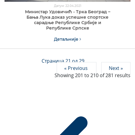
Датум: 22.04.2021
Министар Удовичић - Трка Београд –
Бања Лука доказ успешне спортске
сарадње Републике Србије и
Републике Српске
Детаљније
Страница 21 од 29
« Previous
Next »
Showing
201
to
210
of
281
results