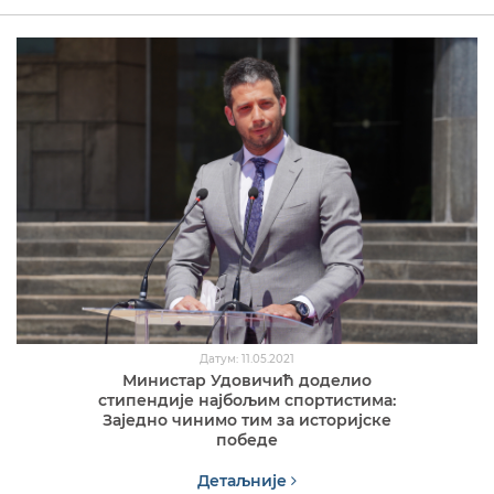
Датум: 11.05.2021
Министар Удовичић доделио
стипендије најбољим спортистима:
Заједно чинимо тим за историјске
победе
Детаљније