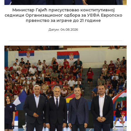
Министар Гајић присуствовао конститутивној
седници Организационог одбора за УЕФА Европско
првенство за играче до 21 године
Датум: 04.08.2026