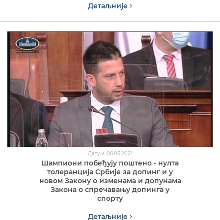
Детаљније
Датум: 06.05.2021
Шампиони побеђују поштено - нулта
толеранција Србије за допинг и у
новом Закону о изменама и допунама
Закона о спречавању допинга у
спорту
Детаљније