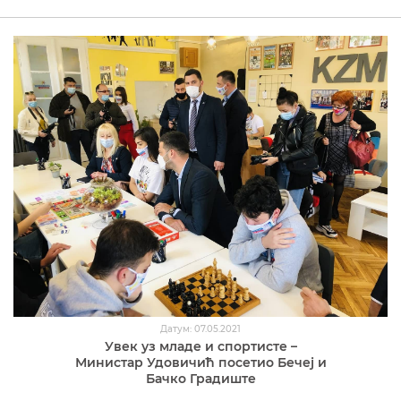
Датум: 07.05.2021
Увек уз младе и спортисте –
Министар Удовичић посетио Бечеј и
Бачко Градиште