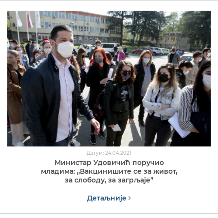
Датум: 24.04.2021
Министар Удовичић поручио
младима: „Вакцинишите се за живот,
за слободу, за загрљаје”
Детаљније