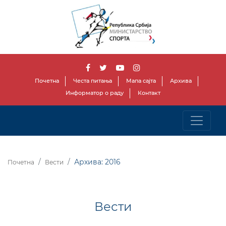
Почетна
Честа питања
Мапа сајта
Архива
Информатор о раду
Контакт
Архива: 2016
Почетна
Вести
Вести