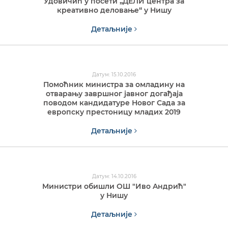
Удовичић у посети „ДЕЛИ центра за
креативно деловање“ у Нишу
Детаљније
Датум: 15.10.2016
Помоћник министра за омладину на
отварању завршног јавног догађаја
поводом кандидатуре Новог Сада за
европску престоницу младих 2019
Детаљније
Датум: 14.10.2016
Mинистри обишли OШ "Иво Aндрић"
у Нишу
Детаљније