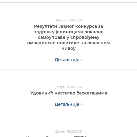
Датум: 17.10.2016
Резултати Јавног конкурса за
подршку јединицама локалне
самоуправе у спровођењу
омладинске политике на локалном
нивоу
Детаљније
Датум: 15.10.2016
Удовичић честитао баскеташима
Детаљније
Датум: 15.10.2016