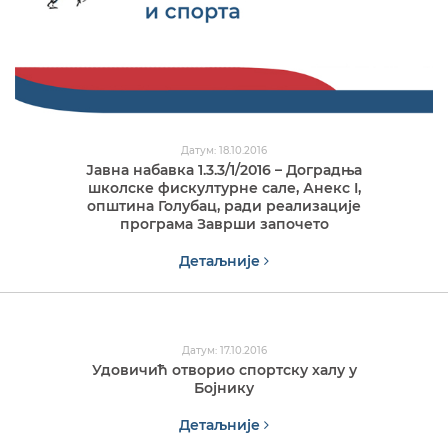
Датум: 18.10.2016
Јавна набавка 1.3.3/1/2016 – Доградња
школске фискултурне сале, Анекс I,
општина Голубац, ради реализације
програма Заврши започето
Детаљније
Датум: 17.10.2016
Удовичић отворио спортску халу у
Бојнику
Детаљније