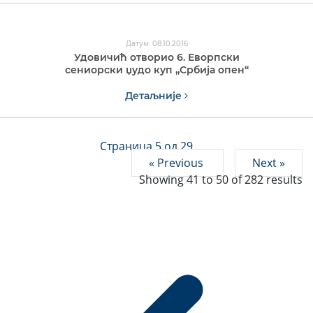
Датум: 08.10.2016
Удовичић отвoрио 6. Еворпски
сениорски џудо куп „Србија опен“
Детаљније
Страница 5 од 29
« Previous
Next »
Showing
41
to
50
of
282
results