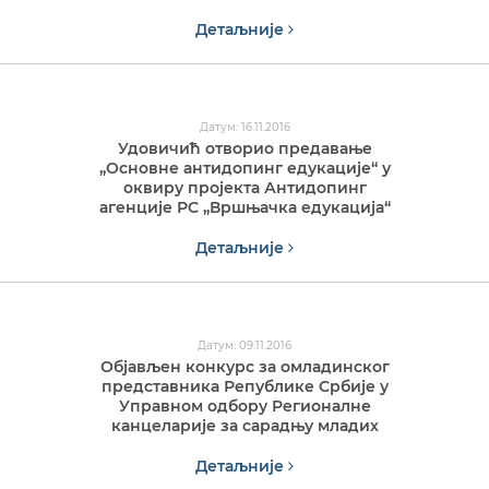
Детаљније
Датум: 16.11.2016
Удовичић отворио предавање
„Основне антидопинг едукације“ у
оквиру пројекта Антидопинг
агенције РС „Вршњачка едукација“
Детаљније
Датум: 09.11.2016
Објављен конкурс за омладинског
представника Републике Србије у
Управном одбору Регионалне
канцеларије за сарадњу младих
Детаљније