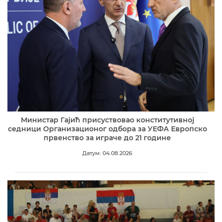
Министар Гајић присуствовао конститутивној
седници Организационог одбора за УЕФА Европско
првенство за играче до 21 године
Датум: 04.08.2026