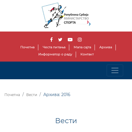
Почетна
Честа питања
Мапа сајта
Архива
Информатор о раду
Контакт
Архива: 2016
Почетна
Вести
Вести