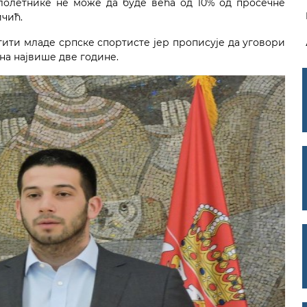
лолетнике не може да буде већа од 10% од просечне
ичић.
итити младе српске спортисте јер прописује да уговори
на највише две године.