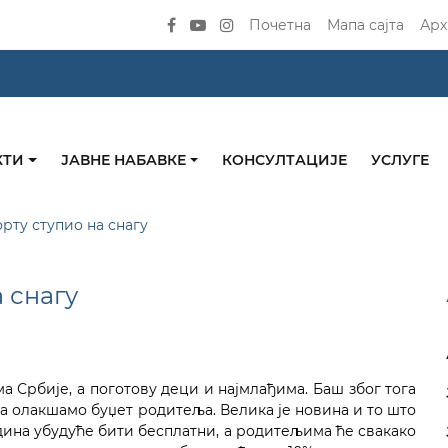
Почетна
Мапа сајта
Арх
КТИ
ЈАВНЕ НАБАВКЕ
КОНСУЛТАЦИЈЕ
УСЛУГЕ
рту ступио на снагу
 снагу
а Србије, а поготову деци и најмлађима. Баш због тога
да олакшамо буџет родитеља. Велика је новина и то што
одина убудуће бити бесплатни, а родитељима ће свакако