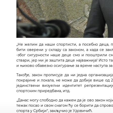
„Не желим да наши спортисти, а посебно деца, п
бити оверени у складу са законом, а када се за
-због сигурности наше деце смо и пооштрили смо
ствари, јер ми је заштита деце најважнија! Исто 
и њихово обавезно осигурање за време наступа за 
Такође, закон прописује да ни једна организациј
покрајине и локала, не може да добије више од 
јединствени визуелни идентитет репрезентациј
спортским приредбама, итд.
„Данас могу слободно да кажем да је ово закон који
тежак посао и свом снагом ћу се борити да спро
спорта у Србији“, закључио је Удовичић.