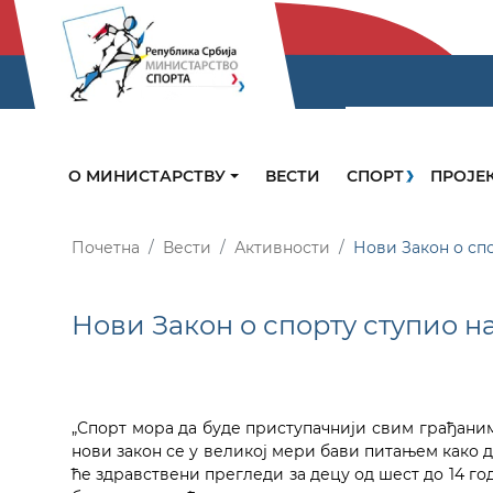
О МИНИСТАРСТВУ
ВЕСТИ
СПОРТ
ПРОЈЕ
Почетна
Вести
Активности
Нови Закон о спо
Нови Закон о спорту ступио на
„Спорт мора да буде приступачнији свим грађаним
нови закон се у великој мери бави питањем како 
ће здравствени прегледи за децу од шест до 14 г