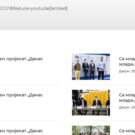
CUY&feature=youtu.be[/embed]
ен пројекат „Данас
Са мла
млади,
Датум: 25
ен пројекат „Данас
Са мла
млади,
Датум: 25
ен пројекат „Данас
Са мла