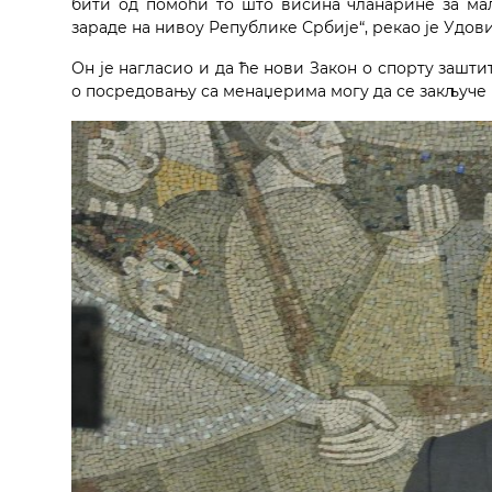
бити од помоћи то што висина чланарине за ма
зараде на нивоу Републике Србије“, рекао је Удов
Он је нагласио и да ће нови Закон о спорту зашт
о посредовању са менаџерима могу да се закључе 