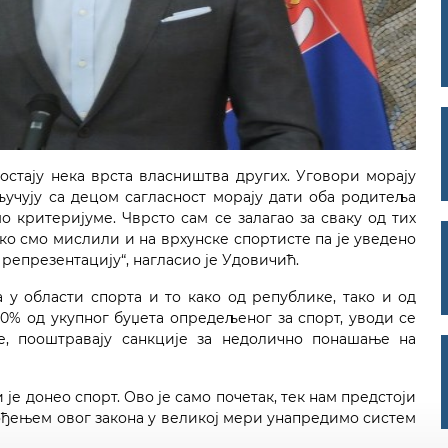
остају нека врста власништва других. Уговори морају
кључују са децом сагласност морају дати оба родитеља
 критеријуме. Чврсто сам се залагао за сваку од тих
тако смо мислили и на врхунске спортисте па је уведено
репрезентацију“, нагласио је Удовичић.
а у области спорта и то како од републике, тако и од
20% од укупног буџета опредељеног за спорт, уводи се
е, пооштравају санкције за недолично понашање на
 је донео спорт. Ово је само почетак, тек нам предстоји
вођењем овог закона у великој мери унапредимо систем