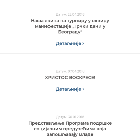
Датум: 22.04.2018
Наша екипа на турниру у оквиру
манифестације „Грчки дани у
Београду“
Детаљније
Датум: 07.04.2018
ХРИСТОС ВОСКРЕСЕ!
Детаљније
Датум: 30.01.2018
Представљање Програма подршке
социјалним предузећима која
запошљавају младе