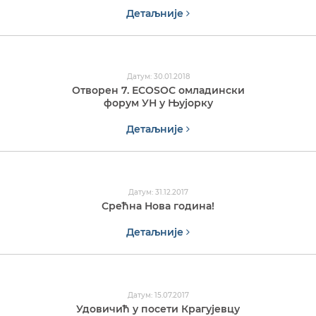
Детаљније
Датум: 30.01.2018
Отворен 7. ЕCOSOC омладински
форум УН у Њујорку
Детаљније
Датум: 31.12.2017
Срећна Нова година!
Детаљније
Датум: 15.07.2017
Удовичић у посети Крагујевцу