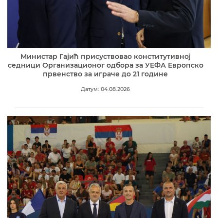
Министар Гајић присуствовао конститутивној
седници Организационог одбора за УЕФА Европско
првенство за играче до 21 године
Датум: 04.08.2026