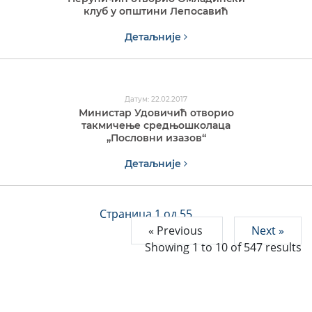
клуб у општини Лепосавић
Детаљније
Датум: 22.02.2017
Министар Удовичић отворио
такмичење средњошколаца
„Пословни изазов“
Детаљније
Страница 1 од 55
« Previous
Next »
Showing
1
to
10
of
547
results