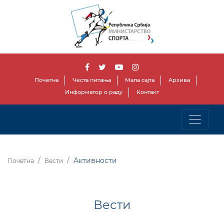
Почетна
Честа питања
Мапа сајта
Архива
Информатор о раду
Контакт
Активности
Почетна
Вести
Вести