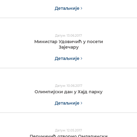
Детаљније
Датум: 13.06.2017
Министар Удовичић у посети
Зајечару
Детаљније
Датум: 10.06.2017
Олимпијски дан у Хајд парку
Детаљније
Датум: 12.05.2017
Перуничић отворио Омладински