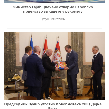
Министар Гајић цвечано отварио Европско
првенство за кадете у рукомету
Датум: 29.07.2026
Председник Вучић угостио првог човека УФЦ Дејна
Вајта