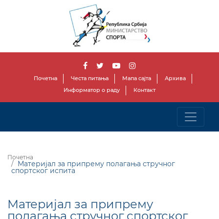
Почетна
Честа питања
Мапа сајта
Архива
Информатор о раду
Контакт
Почетна
Материјал за припрему полагања стручног
спортског испита
Материјал за припрему
полагања стручног спортског