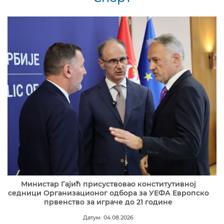
Министар Гајић присуствовао конститутивној
седници Организационог одбора за УЕФА Европско
првенство за играче до 21 године
Датум: 04.08.2026