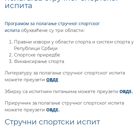
испита
Програмом за полагање стручног спортског
испита
обухваћене су три области:
Правни извори у области спорта и систем спорта у
Републици Србији
Спортске приредбе
Финансирање спорта
Литературу за полагање стручног спортског испита
ОВДЕ
можете преузети
ОВДЕ.
Збирку са испитним питањима можете преузети
Приручник за полагање стручног спортског испита
ОВДЕ.
можете преузети
Стручни спортски испит