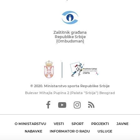
Zaštitnik građana
Republike Srbije
(Ombudsman)
© 2020. Ministarstvo sporta Republike Srbije
Bulevar Mihajla Pupina 2 (Palata “Srbija”) Beograd
O MINISTARSTVU
VESTI
SPORT
PROJEKTI
JAVNE
NABAVKE
INFORMATOR O RADU
USLUGE