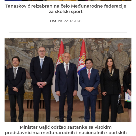
Tanasković reizabran na čelo Međunarodne federacije
za školski sport
Datum: 22.07.2026
Ministar Gajić održao sastanke sa visokim
predstavnicima međunarodnih i nacionalnih sportskih