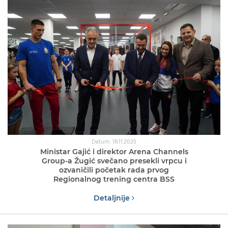
Datum: 18.11.2025
Ministar Gajić i direktor Arena Channels
Group-a Žugić svečano presekli vrpcu i
ozvaničili početak rada prvog
Regionalnog trening centra BSS
Detaljnije