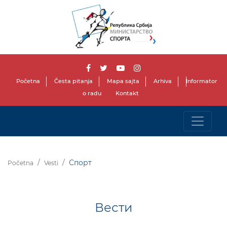
Početna
Česta pitanja
Mapa sajta
Arhiva
Informator
o radu
Kontakt
Спорт
Početna
Vesti
Вести