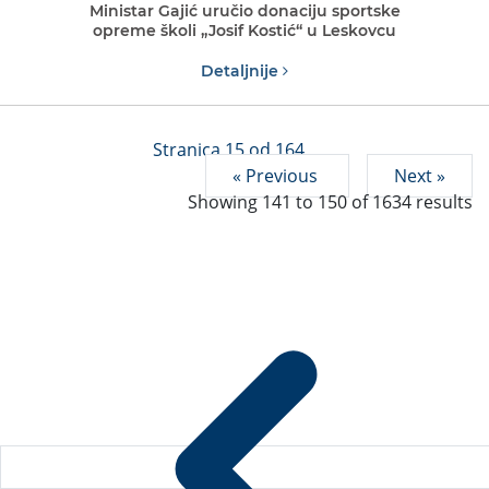
Ministar Gajić uručio donaciju sportske
opreme školi „Josif Kostić“ u Leskovcu
Detaljnije
Stranica 15 od 164
« Previous
Next »
Showing
141
to
150
of
1634
results