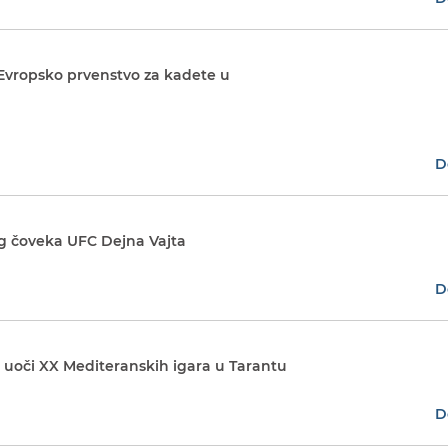
 Evropsko prvenstvo za kadete u
D
g čoveka UFC Dejna Vajta
D
 uoči XX Mediteranskih igara u Tarantu
D