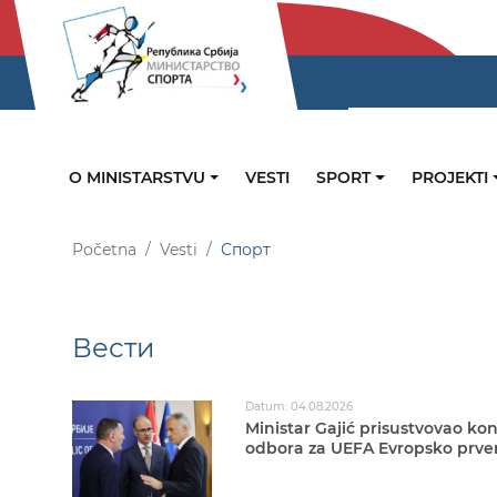
O MINISTARSTVU
VESTI
SPORT
PROJEKTI
Početna
Vesti
Спорт
Вести
Datum: 04.08.2026
Ministar Gajić prisustvovao ko
odbora za UEFA Evropsko prven