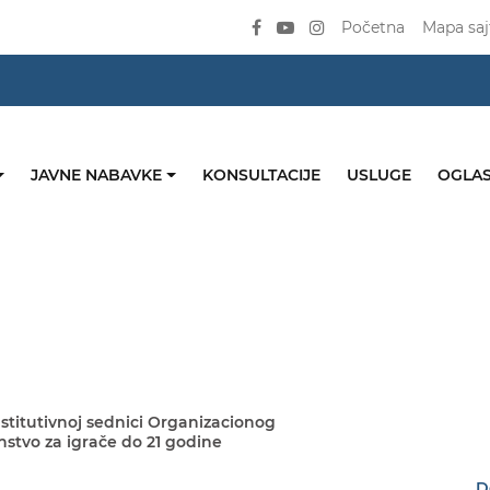
Početna
Mapa saj
JAVNE NABAVKE
KONSULTACIJE
USLUGE
OGLAS
nstitutivnoj sednici Organizacionog
stvo za igrače do 21 godine
D