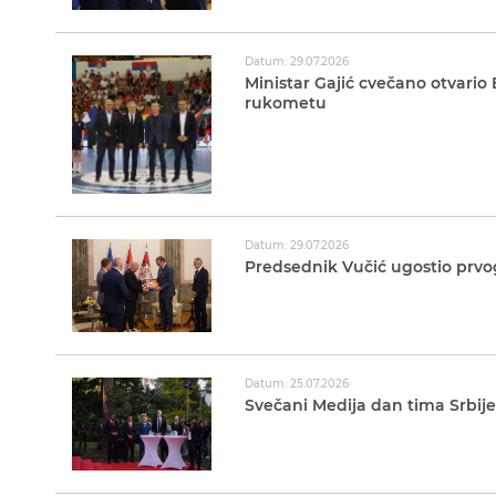
Datum: 29.07.2026
Ministar Gajić cvečano otvario
rukometu
Datum: 29.07.2026
Predsednik Vučić ugostio prvo
Datum: 25.07.2026
Svečani Medija dan tima Srbije