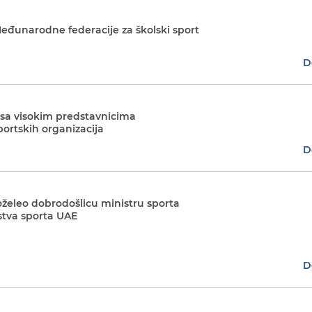
eđunarodne federacije za školski sport
D
 sa visokim predstavnicima
ortskih organizacija
D
oželeo dobrodošlicu ministru sporta
rstva sporta UAE
D