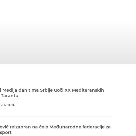
 Medija dan tima Srbije uoči XX Mediteranskih
 Tarantu
5.07.2026
ović reizabran na čelo Međunarodne federacije za
 sport