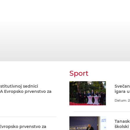
Sport
stitutivnoj sednici
Svečani
A Evropsko prvenstvo za
igara u
Datum: 2
Tanask
 Evropsko prvenstvo za
školski