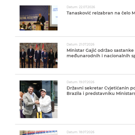
Datum: 22.07.2026
Tanasković reizabran na čelo M
Datum: 21.07.2026
Ministar Gajić održao sastanke
međunarodnih i nacionalnih sp
Datum: 19.07.2026
Državni sekretar Cvjetićanin p
Brazila i predstavniku Minista
Datum: 18.07.2026