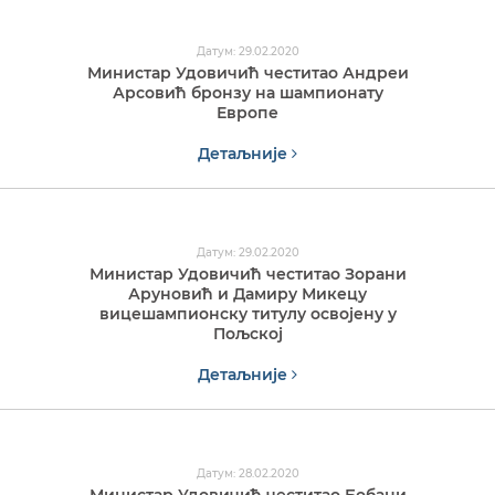
Датум: 29.02.2020
Министар Удовичић честитао Андреи
Арсовић бронзу на шампионату
Европе
Детаљније
Датум: 29.02.2020
Министар Удовичић честитао Зорани
Аруновић и Дамиру Микецу
вицешампионску титулу освојену у
Пољској
Детаљније
Датум: 28.02.2020