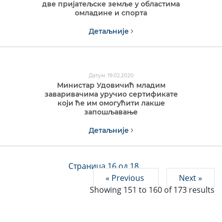
две пријатељске земље у областима
омладине и спорта
Детаљније
Датум: 19.02.2020
Министар Удовичић младим
заваривачима уручио сертификате
који ће им омогућити лакше
запошљавање
Детаљније
Страница 16 од 18
« Previous
Next »
Showing
151
to
160
of
173
results