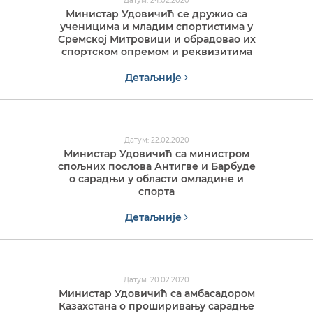
Датум: 24.02.2020
Министар Удовичић се дружио са
ученицима и младим спортистима у
Сремској Митровици и обрадовао их
спортском опремом и реквизитима
Детаљније
Датум: 22.02.2020
Министар Удовичић са министром
спољних послова Антигве и Барбуде
о сарадњи у области омладине и
спорта
Детаљније
Датум: 20.02.2020
Министар Удовичић са амбасадором
Казахстана о проширивању сарадње