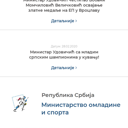
Министар Удовичић честитао Бобани
Момчиловић Величковић освајање
златне медаље на ЕП у Вроцлаву
Детаљније
Датум: 28.02.2020
Министар Удовичић са младим
српским шампионима у кувању!
Детаљније