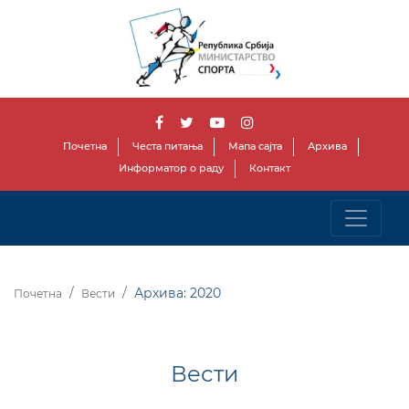
Почетна
Честа питања
Мапа сајта
Архива
Информатор о раду
Контакт
Архива: 2020
Почетна
Вести
Вести