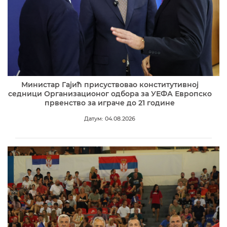
Министар Гајић присуствовао конститутивној
седници Организационог одбора за УЕФА Европско
првенство за играче до 21 године
Датум: 04.08.2026