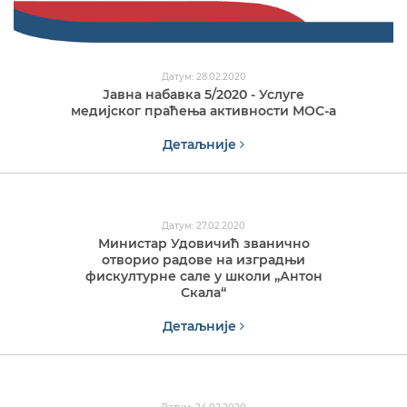
Датум: 28.02.2020
Јавна набавка 5/2020 - Услуге
медијског праћења активности МОС-а
Детаљније
Датум: 27.02.2020
Министар Удовичић званично
отворио радове на изградњи
фискултурне сале у школи „Антон
Скала“
Детаљније