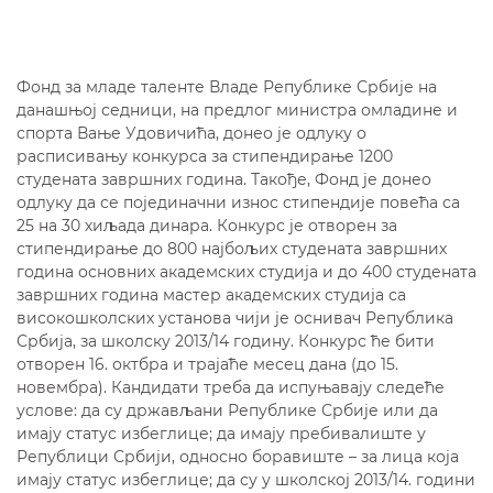
Фонд за младе таленте Владе Републике Србије на
данашњој седници, на предлог министра омладине и
спорта Вање Удовичића, донео је одлуку о
расписивању конкурса за стипендирање 1200
студената завршних година. Такође, Фонд је донео
одлуку да се појединачни износ стипендије повећа са
25 на 30 хиљада динара. Конкурс је отворен за
стипендирање до 800 најбољих студената завршних
година основних академских студија и до 400 студената
завршних година мастер академских студија са
високошколских установа чији је оснивач Република
Србија, за школску 2013/14 годину. Конкурс ће бити
отворен 16. октбра и трајаће месец дана (до 15.
новембра). Кандидати треба да испуњавају следеће
услове: да су држављани Републике Србије или да
имају статус избеглице; да имају пребивалиште у
Републици Србији, односно боравиште – за лица која
имају статус избеглице; да су у школској 2013/14. години