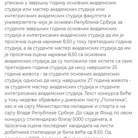
уписани у завршну годину основних академских
студија или мастер академских студија или
интегрисаних академских студија факултета и
универзитета чији је оснивач Република Србија; за
студенте завршних година основних академских
студија и интегрисаних академских студија да им је
просечна оцена најмање 8,50 у току претходних година
студија, а за студенте мастер академских студија да им
је просечна оцена најмање 8,50 са основних
академских студија; да су положили све испите са свих
претходних година студија; да нису навршили 25
година живота - за студенте основних академских
студија, односно да нису навршили 27 година живота -
за студенте мастер академских студија и студенте
интегрисаних академских студија. Текст конкурса биће
у току недеље објављен у дневном листу „Политика“,
као и на сајту Министарства омладине и спорта и на
сајту Владе Републике Србије. До сада је Фонд по овом
конкурсу стипендирао близу 5000 студената, а
просечна оцена последњег кандидата на листи
добитника стипендије је била већа од 9.50. Од