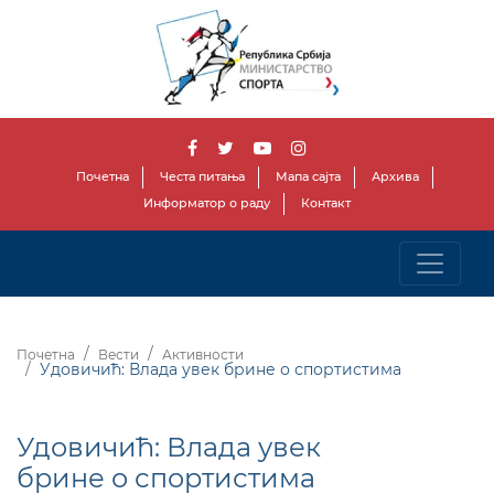
Почетна
Честа питања
Мапа сајта
Архива
Информатор о раду
Контакт
Почетна
Вести
Активности
Удовичић: Влада увек брине о спортистима
Удовичић: Влада увек
брине о спортистима