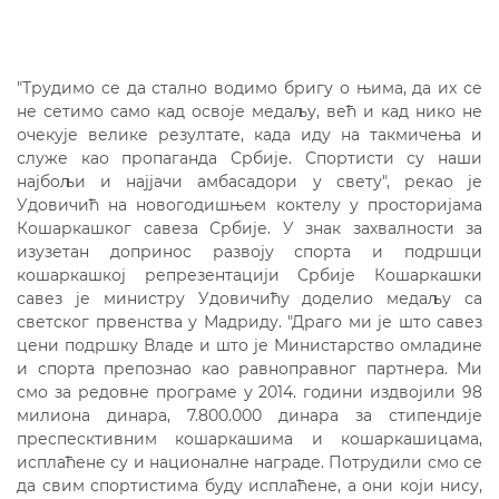
"Трудимо се да стално водимо бригу о њима, да их се
не сетимо само кад освоје медаљу, већ и кад нико не
очекује велике резултате, када иду на такмичења и
служе као пропаганда Србије. Спортисти су наши
најбољи и најјачи амбасадори у свету", рекао је
Удовичић на новогодишњем коктелу у просторијама
Кошаркашког савеза Србије. У знак захвалности за
изузетан допринос развоју спорта и подршци
кошаркашкој репрезентацији Србије Кошаркашки
савез је министру Удовичићу доделио медаљу са
светског првенства у Мадриду. "Драго ми је што савез
цени подршку Владе и што је Министарство омладине
и спорта препознао као равноправног партнера. Ми
смо за редовне програме у 2014. години издвојили 98
милиона динара, 7.800.000 динара за стипендије
преспесктивним кошаркашима и кошаркашицама,
исплаћене су и националне награде. Потрудили смо се
да свим спортистима буду исплаћене, а они који нису,