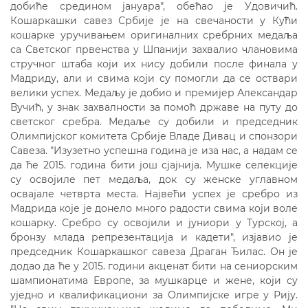
добиће средином јануара", обећао је Удовичић.
Кошаркашки савез Србије је на свечаности у Кући
кошарке уручивањем оригиналних сребрних медаља
са Светског првенства у Шпанији захвалио члановима
стручног штаба који их нису добили после финала у
Мадриду, али и свима који су помогли да се оствари
велики успех. Медаљу је добио и премијер Александар
Вучић, у знак захвалности за помоћ државе на путу до
светског сребра. Медаље су добили и председник
Олимпијског комитета Србије Владе Дивац и спонзори
Савеза. "Изузетно успешна година је иза нас, а надам се
да ће 2015. година бити још сјајнија. Мушке селекције
су освојиле пет медаља, док су женске углавном
освајале четврта места. Највећи успех је сребро из
Мадрида које је донело много радости свима који воле
кошарку. Сребро су освојили и јуниори у Турској, а
бронзу млада репрезентација и кадети", изјавио је
председник Кошаркашког савеза Драган Ђилас. Он је
додао да ће у 2015. години акценат бити на сениорским
шампионатима Европе, за мушкарце и жене, који су
уједно и квалификациони за Олимпијске игре у Рију.