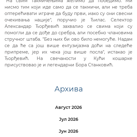
"На свим такмичењима желимо да победимо. Ми
нисмо тим који иде само да се такмичи, али не треба
оптерећивати играче да буду први, иако су они свесни
очекивања нације", поручио је Ђилас. Селектор
Александар Ђорђевић захвалио се свима који су
помогли да се дође до сребра, али посебно члановима
стручног штаба. "Без њих би ово било немогуће. Надам
се да ће са још више ентузијазма доћи на следеће
припреме, јер их чека још више посла", истакао је
Ђорђевић. На свечаности у Кући кошарке
присуствовао је и легендарни Бора Станковић.
Архива
Август 2026
Јул 2026
Јун 2026