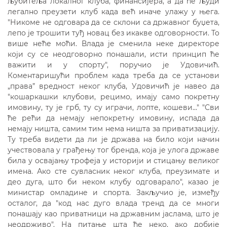
љубитеља локалног клуба, финансијера, а да ће људи
легално преузети клуб када већ иначе улажу у њега.
"Никоме не одговара да се склони са државног буџета,
лепо је трошити туђ новац без икакве одговорности. То
више неће моћи. Влада је сменила неке директоре
који су се неодговорно понашали, исти принцип ће
важити и у спорту", поручио је Удовичић.
Коментаришући проблем када треба да се установи
„права” вредност неког клуба, Удовичић је навео да
"кошаркашки клубови, рецимо, имају само покретну
имовину, ту је грб, ту су играчи, лопте, кошеви…" "Сви
ће рећи да немају непокретну имовину, испада да
немају ништа, самим тим нема ништа за приватизацију.
Ту треба видети да ли је држава на било који начин
учествовала у грађењу тог бренда, која је улога државе
била у освајању трофеја у историји и стицању великог
имена. Ако сте сувласник неког клуба, преузимате и
део дуга, што би неком клубу одговарало", казао је
министар омладине и спорта. Закључио је, између
осталог, да "код нас дуго влада тренд да се многи
понашају као приватници на државним јаслама, што је
неодрживо". На питање шта ће неко, ако добије