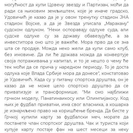
могућност да купи Црвену звезду и Партизан, моћи да
ради са њиховим земљиштем, које је иначе градско,
Удовичић је казао да је у овом тренутку стадион ЈНА
стадион Војске, а да је Звезда уписала „Маракану”
судском одлуком. "Неки оспоравају одлуке суда, али
судске одлуке су за државу обавезујуће, а за
инвеститора оно што је важеће. Мора прво да се зна
шта се продаје. Можда неко жели да купи само клуб,
без имовине. Да ли ће држава можда да конвертује
своја потраживања у капитал, и то је нешто о чему ће
тек моћи да се прича у наредном периоду. То је доста
одлука које Влада Србије мора да донесе", констатовао
је Удовичић. Када су у питању спортска друштва, он је
казао да не може цело спортско друштво да се
приватизује и трансформише. "Ми смо најближи
грчком моделу, Панатинаикосу или Олимпијакосу. Код
њих је фудбал приватни, има свог власника, а кошарка
је изнајмљено право на коришћење бренда. Да бисте у
Грчкој купили карту за фудбалски меч, морате да
постанете члан спортског друштва. Чак и туриста који
купује карту постаје фан на шест месеци за неку