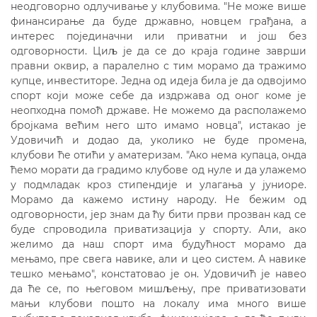
неодговорно одлучивање у клубовима. "Не може више
финансирање да буде државно, новцем грађана, а
интерес појединачни или приватни и још без
одговорности. Циљ је да се до краја године заврши
правни оквир, а паралелно с тим морамо да тражимо
купце, инвеститоре. Једна од идеја била је да одвојимо
спорт који може себе да издржава од оног коме је
неопходна помоћ државе. Не можемо да располажемо
бројкама већим него што имамо новца", истакао је
Удовичић и додао да, уколико не буде промена,
клубови ће отићи у аматеризам. "Ако нема купаца, онда
ћемо морати да градимо клубове од нуле и да улажемо
у подмладак кроз стипендије и улагања у јуниоре.
Морамо да кажемо истину народу. Не бежим од
одговорности, јер знам да ћу бити први прозван кад се
буде спроводила приватизација у спорту. Али, ако
желимо да наш спорт има будућност морамо да
мењамо, пре свега навике, али и цео систем. А навике
тешко мењамо", констатовао је он. Удовичић је навео
да ће се, по његовом мишљењу, пре приватизовати
мањи клубови пошто на локалу има много више