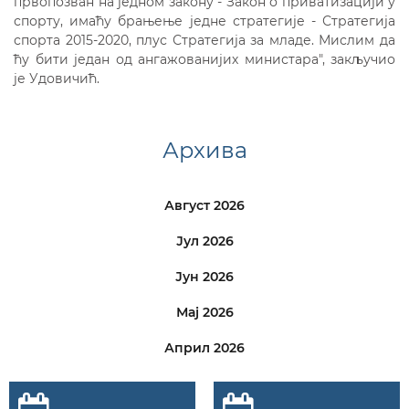
првопозван на једном закону - Закон о приватизацији у
спорту, имаћу брањење једне стратегије - Стратегија
спорта 2015-2020, плус Стратегија за младе. Мислим да
ћу бити један од ангажованијих министара", закључио
је Удовичић.
Архива
Август 2026
Јул 2026
Јун 2026
Мај 2026
Април 2026