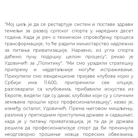
"Мој циљ је да се рестартује систем и поставе здрави
темељи за развој српског спорта у наредних десет
година. Када је реч о техничком спровођењу процеса
трансформације, то ће радити министарство надлежно
за питања приватизације. Наравно, из угла спорта
даћемо пуну подршку целом процесу", рекао је
Удовичић за „Политику“. "Ми смо урадили стратешку
припрему и најдетаљније могуће истраживање.
Прикупили смо евиденционе пријаве клубова којих у
Србији има 11.600, припремили све опције,
разговарали са клубовима, прибавили искуства из
Европе, видели где су данас клубови који су у сличним
земљама прошли кроз професионализацију", казао је,
између осталог, Удовичић. Према његовом мишљењу,
разлика у претходним приступима државе и садашњег,
када је у питању приватизација, је та да је држава
решила да професионализује спорт да би прекинула
неодговорно трошење новца пореских обвезника,