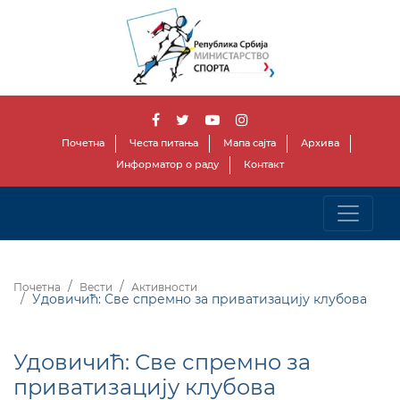
Почетна
Честа питања
Мапа сајта
Архива
Информатор о раду
Контакт
Почетна
Вести
Активности
Удовичић: Све спремно за приватизацију клубова
Удовичић: Све спремно за
приватизацију клубова