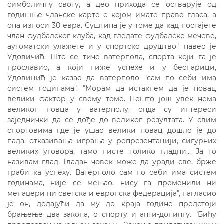
симболичну своту, а део прихода се остварује од
годишње чланске карте с којом имате право гласа, а
она износи 30 евра. Суштина је у томе да кад постајете
члан фудбалског клуба, кад гледате фудбалске мечеве,
аутоматски улажете и у спортско друштво", навео је
Удовичић. Што се тиче ватерпола, спорта који га је
прославио, а који ниже успехе и у беспарици,
Удовицић је казао да ватерполо "сам по себи има
систем годинама". "Морам да истакнем да је новац
велики фактор у свему томе. Пошто још увек нема
великог новца у ватерполу, онда су интереси
заједнички да се дође до великог резултата. У свим
спортовима где је ушао велики новац дошло је до
пада, отказивања играња у репрезентацији, сигурних
великих уговора, тамо нисте толико гладни… Ја то
називам глад. Гладан човек може да уради све, брже
граби ка успеху. Ватерполо сам по себи има систем
годинама, није се мењао, нису га променили ни
менаџери ни светска и европска федерација", нагласио
је он, додајући да му до краја године предстоји
брањење два закона, о спорту и анти-допингу. "Бићу