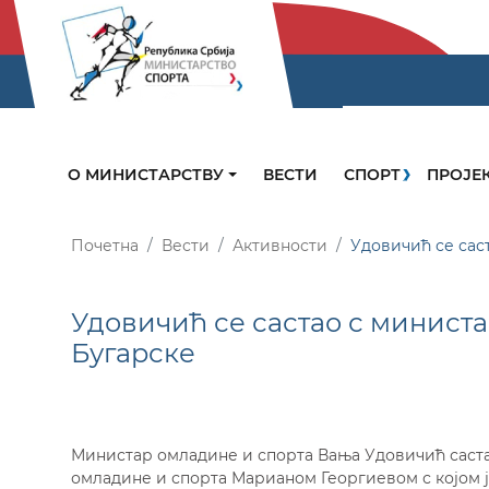
О МИНИСТАРСТВУ
ВЕСТИ
СПОРТ
ПРОЈЕ
Почетна
Вести
Активности
Удовичић се сас
Удовичић се састао с минист
Бугарске
Министар омладине и спорта Вања Удовичић саста
омладине и спорта Марианом Георгиевом с којом ј