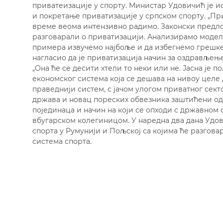
приватеизације у спорту. Министар Удовичић је и
и покретање приватизације у српском спорту. „Прив
време веома интензивно радимо. Законски предло
разговарали о приватизацији. Анализирамо моделе 
примера извучемо најбоље и да избегнемо грешке к
нагласио да је приватизација начин за оздрављењ
„Она ће се десити хтели то неки или не. Јасна је 
економског система која се дешава на нивоу целе
праведнији систем, с јачом улогом приватног секто
држава и новац пореских обвезника заштићени од
појединаца и начин на који се опходи с државном с
вбугарском колегиницом. У наредна два дана Удов
спорта у Румунији и Пољској са којима ће разгов
система спорта.