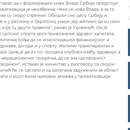
стакао да с формирањем нове Владе Србије предстоји
атизација је неизбежна. Чека се нова Влада, а за то
зи су скоро спремни. Обишли смо целу Србију и
и у региону и Европској унији, јер желимо да из свих
оје су други правили“, рекао је Удовичић. Он је
е српског спорта кроз привлачење здравог капитала.
политичка воља да се консолидација финансијског и
 државе, догоди и у спорту. Желимо транспарентан и
ра. Циљ је да из тог процеса клубови изађу здравији, а
 нерационалног трошења, да се зна одговорност
војином“, истакао је министар у разговору са својом
ичић ће се састати и са колегама задуженим за област
арати о исуствима њихових земаља у приватизацији