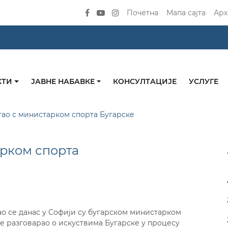
Почетна
Мапа сајта
Арх
КТИ
ЈАВНЕ НАБАВКЕ
КОНСУЛТАЦИЈЕ
УСЛУГЕ
тао с министарком спорта Бугарске
арком спорта
о се данас у Софији су бугарском министарком
е разговарао о искуствима Бугарске у процесу