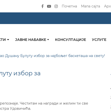
Почетна
Мапа сајта
Арх
КТИ
ЈАВНЕ НАБАВКЕ
КОНСУЛТАЦИЈЕ
УСЛУГЕ
ао Душану Булуту избор за најбољег баскеташа на свету!
уту избор за
препознаје. Честитам на награди и желим ти све
истра Удовичића.