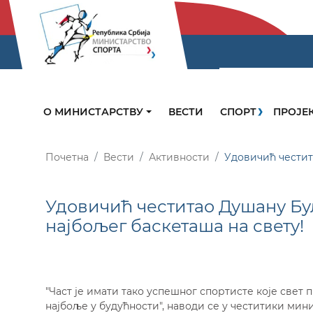
О МИНИСТАРСТВУ
ВЕСТИ
СПОРТ
ПРОЈЕ
Почетна
Вести
Активности
Удовичић честит
Удовичић честитао Душану Бул
најбољег баскеташа на свету!
"Част је имати тако успешног спортисте које свет 
најбоље у будућности", наводи се у честитики мин