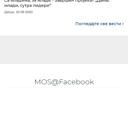
Са младима, за младе - Завршен пројекат „Данас
млади, сутра лидери”
Датум: 25.09.2020
Погледајте све вести
MOS@Facebook