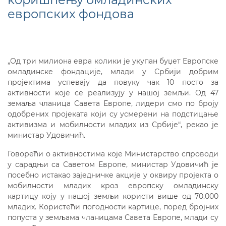
европских фондова
„Од три милиона евра колики је укупан буџет Европске
омладинске фондације, млади у Србији добрим
пројектима успевају да повуку чак 10 посто за
активности које се реализују у нашој земљи. Од 47
земаља чланица Савета Европе, лидери смо по броју
одобрених пројеката који су усмерени на подстицање
активизма и мобилности младих из Србије“, рекао је
министар Удовичић.
Говорећи о активностима које Министарство спроводи
у сарадњи са Саветом Европе, министар Удовичић је
посебно истакао заједничке акције у оквиру пројекта о
мобилности младих кроз европску омладинску
картицу коју у нашој земљи користи више од 70.000
младих. Користећи погодности картице, поред бројних
попуста у земљама чланицама Савета Европе, млади су