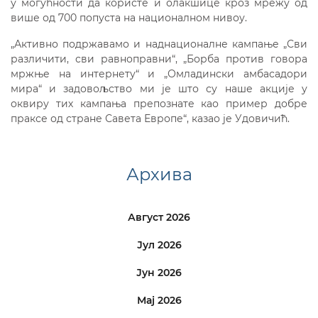
у могућности да користе и олакшице кроз мрежу од
више од 700 попуста на националном нивоу.
„Активно подржавамо и наднационалне кампање „Сви
различити, сви равноправни“, „Борба против говора
мржње на интернету“ и „Омладински амбасадори
мира“ и задовољство ми је што су наше акције у
оквиру тих кампања препознате као пример добре
праксе од стране Савета Европе“, казао је Удовичић.
Архива
Август 2026
Јул 2026
Јун 2026
Мај 2026