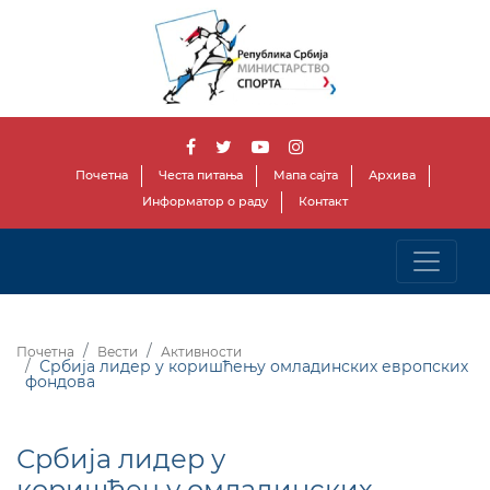
Почетна
Честа питања
Мапа сајта
Архива
Информатор о раду
Контакт
Почетна
Вести
Активности
Србија лидер у коришћењу омладинских европских
фондова
Србија лидер у
коришћењу омладинских