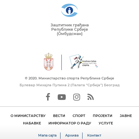
Заштитник грађана
Републике Србије
(Омбудсман)
© 2020. Mинистарство спорта Републике Србије
Булевар Михајла Пупина 2 (Палата “Србија”) Београд
О МИНИСТАРСТВУ
ВЕСТИ
СПОРТ
ПРОЈЕКТИ
ЈАВНЕ
НАБАВКЕ
ИНФОРМАТОР О РАДУ
УСЛУГЕ
Мапа сајта
Архива
Контакт