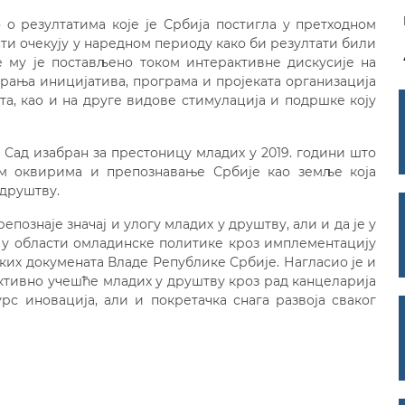
o резултатима које је Србија постигла у претходном
сти очекују у наредном периоду како би резултати били
е му је постављено током интерактивнe дискусије на
рања иницијатива, програма и пројеката организација
а, као и на друге видове стимулација и подршке коју
и Сад изабран за престоницу младих у 2019. години што
им оквирима и препознавање Србије као земље која
друштву.
епознаје значај и улогу младих у друштву, али и да је у
к у области омладинске политике кроз имплементацију
ких докумената Владе Републике Србије. Нагласио је и
активно учешће младих у друштву кроз рад канцеларија
рс иновација, али и покретачка снага развоја сваког