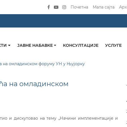
Почетна
Мапа сајта
Арх
КТИ
ЈАВНЕ НАБАВКЕ
КОНСУЛТАЦИЈЕ
УСЛУГЕ
 на омладинском форуму УН у Њујорку
ћа на омладинском
тио и дискутовао на тему „Начини имплементације и