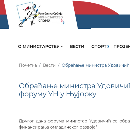
О МИНИСТАРСТВУ
ВЕСТИ
СПОРТ
ПРОЈЕ
Почетна
Вести
Обраћање министра Удовичића
Обраћање министра Удовичи
форуму УН у Њујорку
Другог дана форума министар Удовичић се обра
финансирања омладинског развоја".