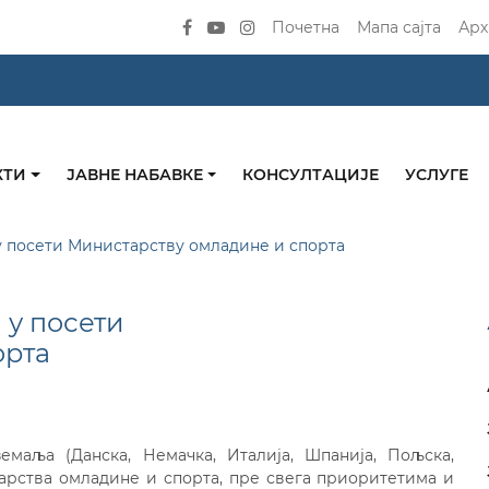
Почетна
Мапа сајта
Арх
КТИ
ЈАВНЕ НАБАВКЕ
КОНСУЛТАЦИЈЕ
УСЛУГЕ
у посети Министарству омладине и спорта
 у посети
орта
маља (Данска, Немачка, Италија, Шпанија, Пољска,
тарства омладине и спорта, пре свега приоритетима и