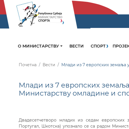
О МИНИСТАРСТВУ
ВЕСТИ
СПОРТ
ПРОЈЕ
Почетна
Вести
Млади из 7 европских земаља 
Млади из 7 европских земаља
Министарству омладине и сп
Двадесетчетворо младих из седам европских зе
Португал, Шкотска) упознало се са радом Минис