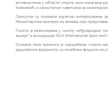
активностима у области спорта, кроз излагања р
Кнежевић, и самосталног саветника за олимпијски 
Присутни су показали изузетно интересовање за
Министарства примере из земаља које представља
Посета је реализована у склопу међународног т
акцији“ и асоцијације
ISCA
(International Sport and 
Основна тема тренинга је коришћење спорта као
друштвених вредности, са посебним фокусом на у