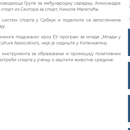
уководиоца Групе за међународну сарадњу, Александре
спорт из Сектора за спорт, Николе Малетића.
 систем спорта у Србији и поделили са запосленима
ју.
ренинга подржаног кроз ЕУ програм за младе „Млади у
Culture Association), чије је седиште у Копенхагену.
 инструмента за образовање и промоцију позитивних
потреби спорта у учењу о заштити животне средине.