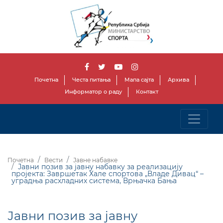
Почетна
Честа питања
Мапа сајта
Архива
Информатор о раду
Контакт
Почетна
Вести
Јавне набавке
Јавни позив за јавну набавку за реализацију
пројекта: Завршетак Хале спортова „Владе Дивац“ –
уградња расхладних система, Врњачка Бања
Јавни позив за јавну