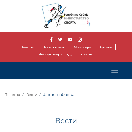
Почетна
Честа питања
Мапа сајта
Архива
Информатор о раду
Контакт
Јавне набавке
Почетна
Вести
Вести