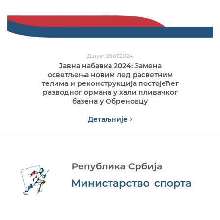
Датум: 26.07.2024
Јавна набавка 2024: Замена
осветљења новим лед расветним
телима и реконструкција постојећег
разводног ормана у хали пливачког
базена у Обреновцу
Детаљније