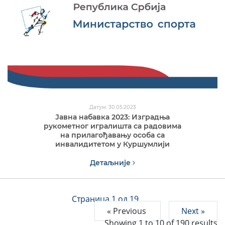
Датум: 30.05.2023
Јавна набавка 2023: Изградња
рукометног игралишта са радовима
на прилагођавању особа са
инвалидитетом у Куршумлији
Детаљније
Страница 1 од 19
« Previous
Next »
Showing
1
to
10
of
190
results