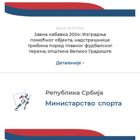
Датум: 26.07.2024
Јавна набавка 2024: Изградња
помоћног објекта, надстрешнице
трибина поред главног фудбалског
терена, општина Велико Градиште
Детаљније