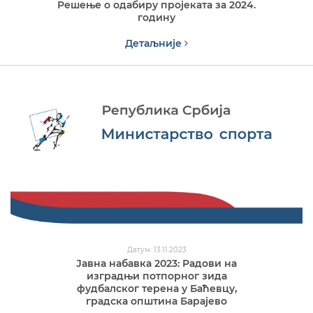
Решење о одабиру пројеката за 2024.
годину
Детаљније
Датум: 13.11.2023
Јавна набавка 2023: Радови на
изградњи потпорног зида
фудбалског терена у Баћевцу,
градска општина Барајево