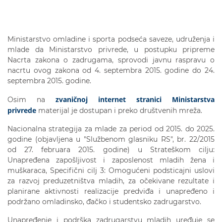
Ministarstvo omladine i sporta podseća saveze, udruženja i
mlade da Ministarstvo privrede, u postupku pripreme
Nacrta zakona o zadrugama, sprovodi javnu raspravu o
nacrtu ovog zakona od 4. septembra 2015. godine do 24.
septembra 2015. godine.
zvaničnoj internet stranici Ministarstva
Osim na
privrede
materijal je dostupan i preko društvenih mreža.
Nacionalna strategija za mlade za period od 2015. do 2025.
godine (objavljena u "Službenom glasniku RS", br. 22/2015
od 27. februara 2015. godine) u Strateškom cilju:
Unapređena zapošljivost i zaposlenost mladih žena i
muškaraca, Specifični cilj 3: Omogućeni podsticajni uslovi
za razvoj preduzetništva mladih, za očekivane rezultate i
planirane aktivnosti realizacije predviđa i unapređeno i
podržano omladinsko, đačko i studentsko zadrugarstvo.
Unapređenje i podrška zadrugarstvu mladih uređuje se