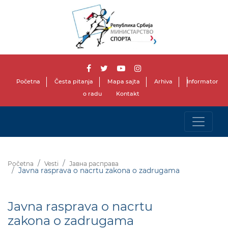
Početna
Česta pitanja
Mapa sajta
Arhiva
Informator
o radu
Kontakt
Početna
Vesti
Јавна расправа
Javna rasprava o nacrtu zakona o zadrugama
Javna rasprava o nacrtu
zakona o zadrugama