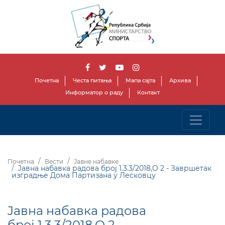
Почетна
Честа питања
Мапа сајта
Архива
Информатор о раду
Контакт
Почетна
Вести
Јавне набавке
Jавна набавка радова број 1.3.3/2018,O 2 - Завршетак
изградње Дома Партизана у Лесковцу
Jавна набавка радова
број 1.3.3/2018,O 2 -