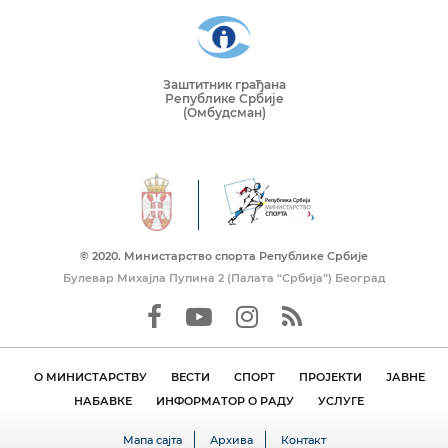
Заштитник грађана
Републике Србије
(Омбудсман)
© 2020. Mинистарство спорта Републике Србије
Булевар Михајла Пупина 2 (Палата “Србија”) Београд
О МИНИСТАРСТВУ
ВЕСТИ
СПОРТ
ПРОЈЕКТИ
ЈАВНЕ
НАБАВКЕ
ИНФОРМАТОР О РАДУ
УСЛУГЕ
Мапа сајта
Архива
Контакт