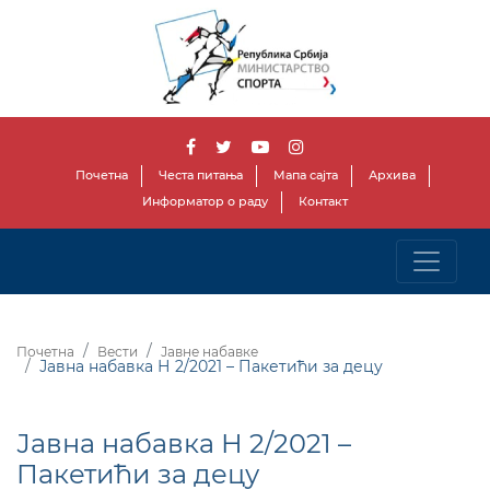
Почетна
Честа питања
Мапа сајта
Архива
Информатор о раду
Контакт
Почетна
Вести
Јавне набавке
Јавна набавка Н 2/2021 – Пакетићи за децу
Јавна набавка Н 2/2021 –
Пакетићи за децу