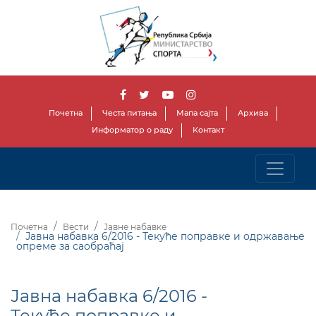
Почетна
Честа питања
Мапа сајта
Архива
Информатор о раду
Контакт
Почетна
Вести
Јавне набавке
Јавна набавка 6/2016 - Текуће поправке и одржавање
опреме за саобраћај
Јавна набавка 6/2016 -
Текуће поправке и