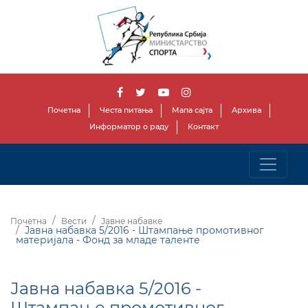
Почетна
Честа питања
Мапа сајта
Архива
Информатор о раду
Контакт
Почетна
Вести
Јавне набавке
Јавна набавка 5/2016 - Штампање промотивног
материјала - Фонд за младе таленте
Јавна набавка 5/2016 -
Штампање промотивног