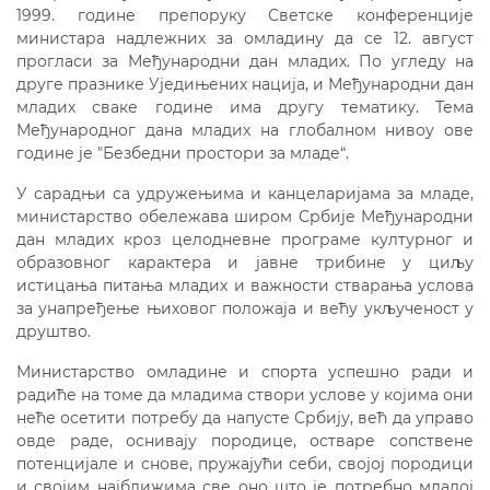
1999. године препоруку Светске конференције
министара надлежних за омладину да се 12. август
прогласи за Међународни дан младих. По угледу на
друге празнике Уједињених нација, и Међународни дан
младих сваке године има другу тематику. Тема
Међународног дана младих на глобалном нивоу ове
године је "Безбедни простори за младе“.
У сарадњи са удружењима и канцеларијама за младе,
министарство обележава широм Србије Међународни
дан младих кроз целодневне програме културног и
образовног карактера и јавне трибине у циљу
истицања питања младих и важности стварања услова
за унапређење њиховог положаја и већу укљученост у
друштво.
Министарство омладине и спорта успешно ради и
радиће на томе да младима створи услове у којима они
неће осетити потребу да напусте Србију, већ да управо
овде раде, оснивају породице, остваре сопствене
потенцијале и снове, пружајући себи, својој породици
и својим најближима све оно што је потребно младој