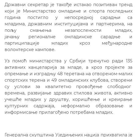
Државни секретар је такође истакао позитиван тренд
који је Министарство омладине и спорта последњих
година постигло у непосредној сарадњи са
младима, државним институцијама и партнерима, на
пољу смањења незапослености младих,
јачању регионалне омладинске сарадње и
партиципације младих кроз међународне
волонтерске кампове.
Уз помоћ министарства у Србији тренутно ради 135
активних канцеларија за младе, а кроз пројекте за
опремање и изградњу 48 теретана на отвореном-малих
спортских терена и 49 омладинских клубова, створени
су услови за квалитетно провођење слободног
времена, развијање здравих стилова живота, активно
учешће младих у друштву, коришћење и креирање
културних садржаја, неформално образовање и
информисање прилагођено потребама младих.
Генерална скупштина Уједињених нација прихватила је