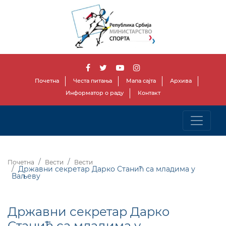
Почетна
Честа питања
Мапа сајта
Архива
Информатор о раду
Контакт
Почетна
Вести
Вести
Државни секретар Дарко Станић са младима у
Ваљеву
Државни секретар Дарко
Станић са младима у