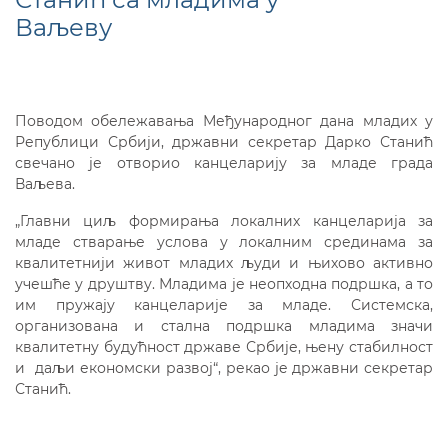
Ваљеву
Поводом обележавања Међународног дана младих у
Републици Србији, државни секретар Дарко Станић
свечано је отворио канцеларију за младе града
Ваљева.
„Главни циљ формирања локалних канцеларија за
младе стварање услова у локалним срединама за
квалитетнији живот младих људи и њихово активно
учешће у друштву. Младима је неопходна подршка, а то
им пружају канцеларије за младе. Системска,
организована и стална подршка младима значи
квалитетну будућност државе Србије, њену стабилност
и даљи економски развој“, рекао je државни секретар
Станић.