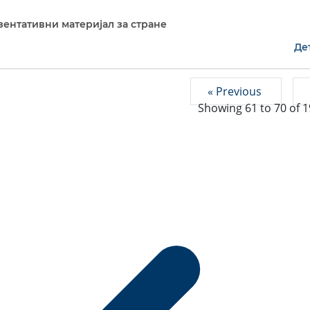
езентативни материјал за стране
Де
« Previous
Showing
61
to
70
of
1