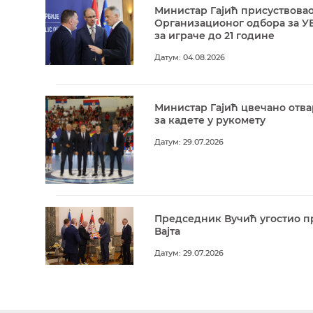
Министар Гајић присуствовао
Организационог одбора за У
за играче до 21 године
Датум: 04.08.2026
Министар Гајић цвечано отв
за кадете у рукомету
Датум: 29.07.2026
Председник Вучић угостио п
Вајта
Датум: 29.07.2026