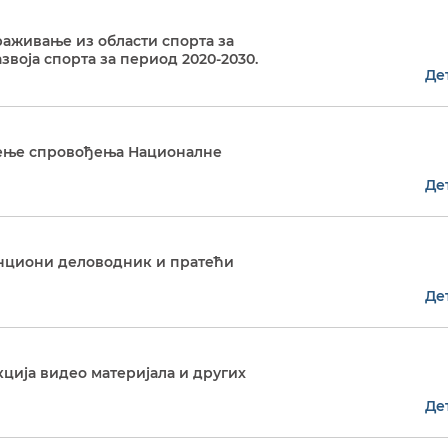
траживање из области спорта за
звоја спорта за период 2020-2030.
Де
аћење спровођења Националне
Де
денциони деловодник и пратећи
Де
укција видео материјала и других
Де