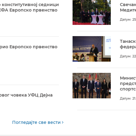
 конститутивној седници
Свечан
ЕФА Европско првенство
Медите
Датум: 25
Танаск
арио Европско првенство
федера
Датум: 22
Минист
предс
спортс
рвог човека УФЦ Дејна
Датум: 21
Погледајте све вести