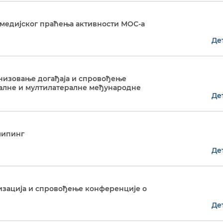
е медијског праћења активности МОС-а
Де
ганизовање догађаја и спровођење
ралне и мултилатералне међународне
Де
клипинг
Де
анизација и спровођење конференције о
Де