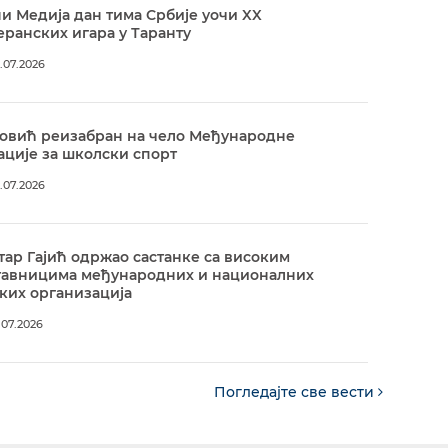
и Медија дан тима Србије уочи XX
ранских игара у Таранту
.07.2026
овић реизабран на чело Међународне
ције за школски спорт
.07.2026
ар Гајић одржао састанке са високим
тавницима међународних и националних
ких организација
.07.2026
Погледајте све вести