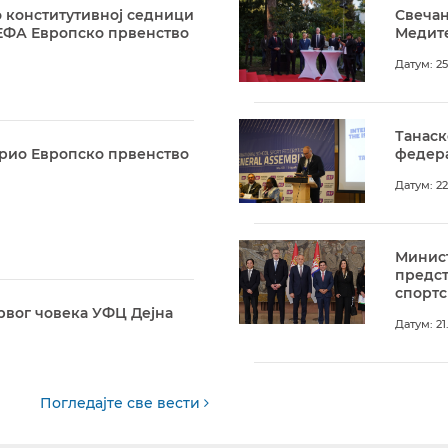
 конститутивној седници
Свечан
ЕФА Европско првенство
Медите
Датум: 25
Танаск
арио Европско првенство
федера
Датум: 22
Минист
предс
спортс
рвог човека УФЦ Дејна
Датум: 21
Погледајте све вести