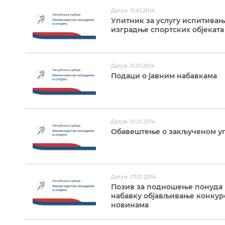
Датум: 15.01.2014
Упитник за услугу испитива
изградње спортских објеката
Датум: 15.01.2014
Подаци о јавним набавкама
Датум: 10.01.2014
Обавештење о закљученом у
Датум: 07.01.2014
Позив за подношење понуда и
набавку објављивање конкурс
новинама