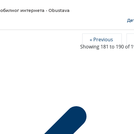
обилног интернетa - Obustava
Де
« Previous
Showing
181
to
190
of
1