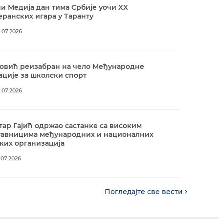
и Медија дан тима Србије уочи XX
ранских игара у Таранту
.07.2026
овић реизабран на чело Међународне
ције за школски спорт
.07.2026
ар Гајић одржао састанке са високим
тавницима међународних и националних
ких организација
.07.2026
Погледајте све вести