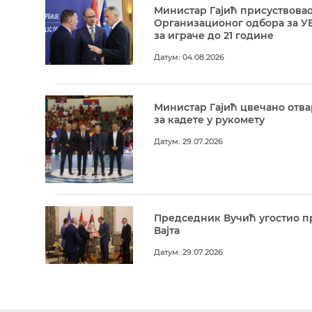
Министар Гајић присуствовао
Организационог одбора за У
за играче до 21 године
Датум: 04.08.2026
Министар Гајић цвечано отв
за кадете у рукомету
Датум: 29.07.2026
Председник Вучић угостио п
Вајта
Датум: 29.07.2026