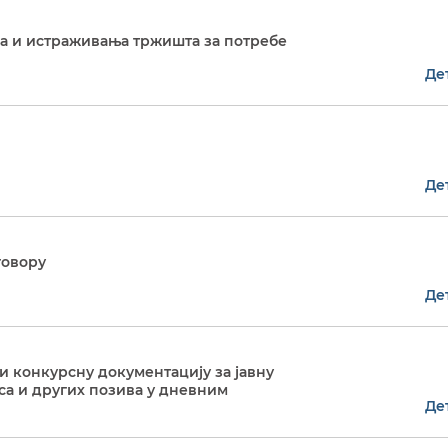
ња и истраживања тржишта за потребе
Де
Де
говору
Де
 конкурсну документацију за јавну
а и других позива у дневним
Де