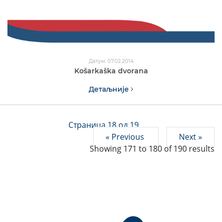
Датум: 07.02.2014
Košarkaška dvorana
Детаљније
Страница 18 од 19
« Previous
Next »
Showing
171
to
180
of
190
results