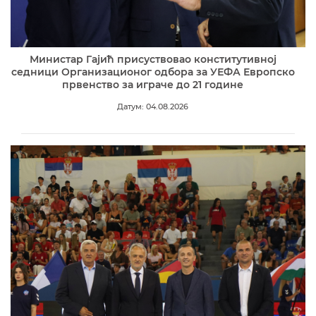
Министар Гајић присуствовао конститутивној
седници Организационог одбора за УЕФА Европско
првенство за играче до 21 године
Датум: 04.08.2026