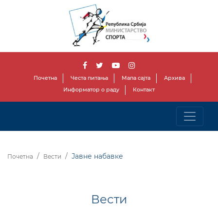
Почетна
Честа питања
Мапа сајта
Архива
Информатор о раду
Контакт
Јавне набавке
Почетна
Вести
Вести