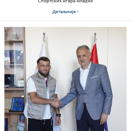
Спортских игара младих
Детаљније