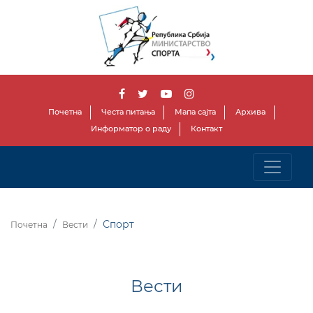
Почетна
Честа питања
Мапа сајта
Архива
Информатор о раду
Контакт
Спорт
Почетна
Вести
Вести