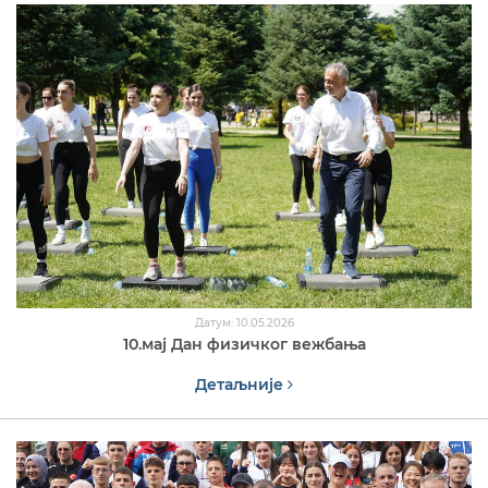
Датум: 10.05.2026
10.мај Дан физичког вежбања
Детаљније