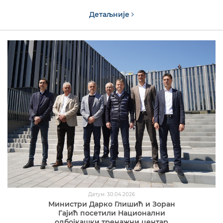
Детаљније
Датум: 30.04.2026
Министри Дарко Глишић и Зоран
Гајић посетили Национални
одбојкашки тренажни центар