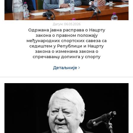
Датум: 06.05.2026
Одржана јавна расправа о Нацрту
закона о правном положају
међународних спортских савеза са
седиштем у Републици и Нацрту
закона о изменама закона о
спречавању допинга у спорту
Детаљније