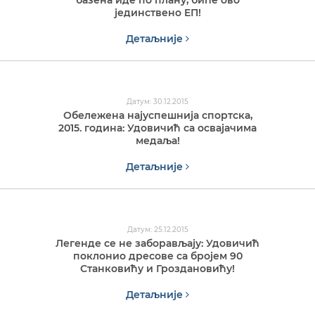
базена иде по плану, биће ово
јединствено EП!
Детаљније
Датум: 30.12.2015
Обележена најуспешнија спортска,
2015. година: Удовичић са освајачима
медаља!
Детаљније
Датум: 25.12.2015
Легенде се не заборављају: Удовичић
поклонио дресове са бројем 90
Станковићу и Гроздановићу!
Детаљније