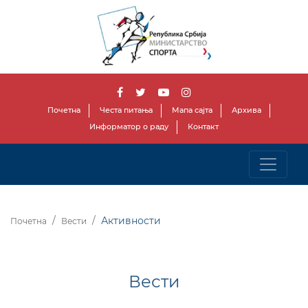
Почетна
Честа питања
Мапа сајта
Архива
Информатор о раду
Контакт
Активности
Почетна
Вести
Вести