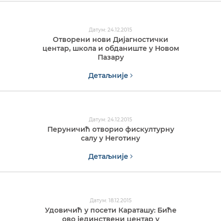
Датум: 24.12.2015
Отворени нови Дијагностички
центар, школа и обданиште у Новом
Пазару
Детаљније
Датум: 24.12.2015
Перуничић отворио фискултурну
салу у Неготину
Детаљније
Датум: 18.12.2015
Удовичић у посети Караташу: Биће
ово јединствени центар у