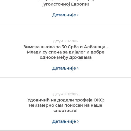
југоисточној Европи!
Детаљније
Датум: 18.12.2015
Зимска школа за 30 Срба и Албанаца -
Млади су спона за дијалог и добре
односе међу државама
Детаљније
Датум: 18.12.2015
Удовичић на додели трофеја ОКС:
Неизмерно сам поносан на наше
спортисте!
Детаљније