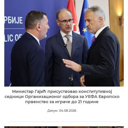
Министар Гајић присуствовао конститутивној
седници Организационог одбора за УЕФА Европско
првенство за играче до 21 године
Датум: 04.08.2026