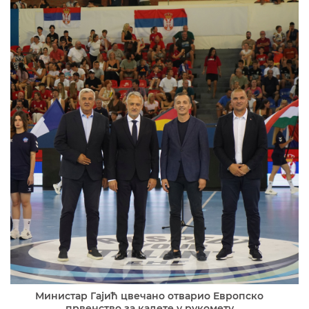
Министар Гајић цвечано отварио Европско
првенство за кадете у рукомету