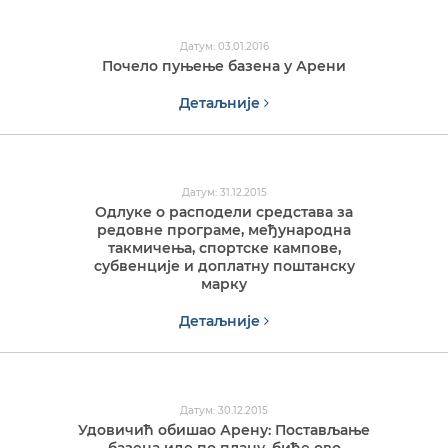
Датум: 03.01.2016
Почело пуњење базена у Арени
Детаљније
Датум: 31.12.2015
Одлуке о расподели средстава за
редовне програме, међународна
такмичења, спортске кампове,
субвенције и доплатну поштанску
марку
Детаљније
Датум: 30.12.2015
Удовичић обишао Арену: Постављање