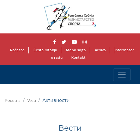
Početna
Česta pitanja
Mapa sajta
Arhiva
Informator
o radu
Kontakt
Активности
Početna
Vesti
Вести