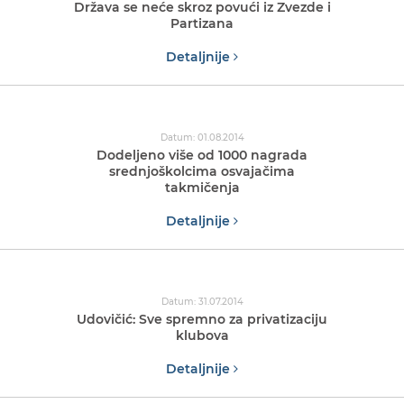
Država se neće skroz povući iz Zvezde i
Partizana
Detaljnije
Datum: 01.08.2014
Dodeljeno više od 1000 nagrada
srednjoškolcima osvajačima
takmičenja
Detaljnije
Datum: 31.07.2014
Udovičić: Sve spremno za privatizaciju
klubova
Detaljnije