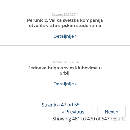
Datum: 29.07.2014
Peruničić: Velika svetska kompanija
otvorila vrata srpskim studentima
Detaljnije
Datum: 28.07.2014
Jednaka briga o svim klubovima u
Srbiji
Detaljnije
Stranica 47 od 55
« Previous
Next »
Showing
461
to
470
of
547
results