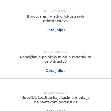
Datum: 12.08.2014
Borovčanin: Mladi u fokusu svih
ministarstava
Detaljnije
Datum: 12.08.2014
Poboljšanje položaja mladih zadatak za
celo društvo
Detaljnije
Datum: 10.08.2014
Udovičić čestitao kajakašima medalje
na Svetskom prvenstvu