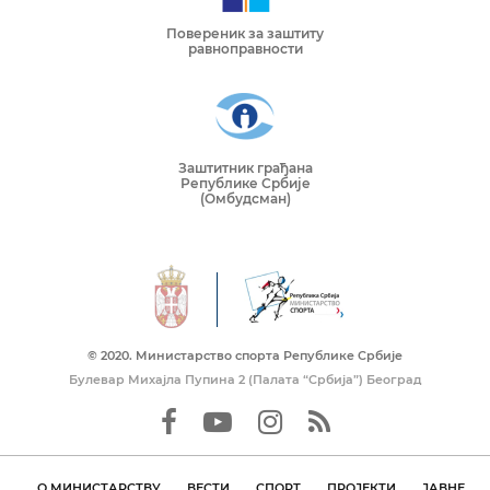
Повереник за заштиту
равноправности
Заштитник грађана
Републике Србије
(Омбудсман)
© 2020. Mинистарство спорта Републике Србије
Булевар Михајла Пупина 2 (Палата “Србија”) Београд
О МИНИСТАРСТВУ
ВЕСТИ
СПОРТ
ПРОЈЕКТИ
ЈАВНЕ