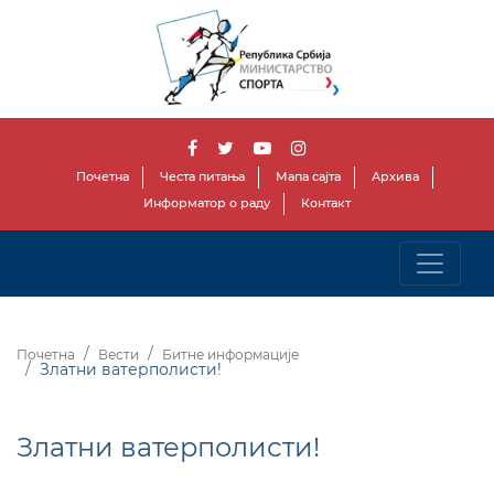
Почетна
Честа питања
Мапа сајта
Архива
Информатор о раду
Контакт
Почетна
Вести
Битне информације
Златни ватерполисти!
Златни ватерполисти!