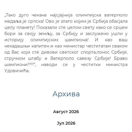
„Тако дуго чекана најсјајнија олимпијска ватерполо
медаља је српска! Ово је злато којим је Србија обасјала
целу планету! Показали сте целом свету како се срцем
бори за своју земљу, за Србију и заслужено ушли у
историју олимпијских шампиона! И као ваш
некадашњи капитен и као министар честитатам сваком
од Вас који сте дивови светског спорта,понос Србије,
стручном штабу и Ватерполо савезу Србије! Браво
шампиони!!!!!”, наводи се у честитки министра
Удовичића.
Архива
Август 2026
Јул 2026