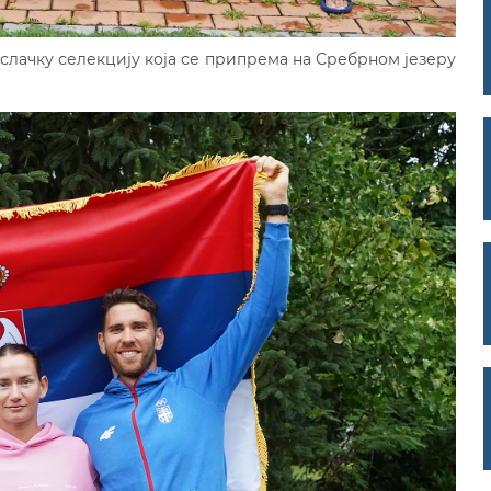
еслачку селекцију која се припрема на Сребрном језеру