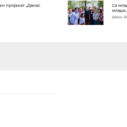
ен пројекат „Данас
Са мла
млади,
Датум: 25