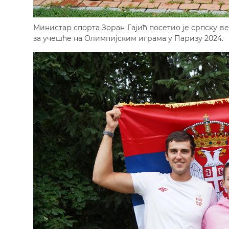
Министар спорта Зоран Гајић посетио је српску в
за учешће на Олимпијским играма у Паризу 2024.