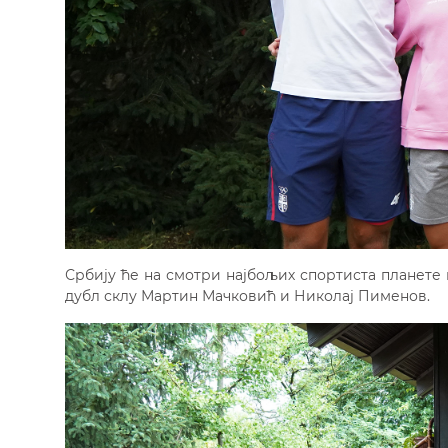
Србију ће на смотри најбољих спортиста планет
дубл склу Мартин Мачковић и Николај Пименов.