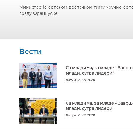
Министар је српском веслачком тиму уручио српс
граду Француске.
Вести
Са младима, за младе - Заврш
млади, сутра лидери”
Датум: 25.09.2020
Са младима, за младе - Заврш
млади, сутра лидери”
Датум: 25.09.2020