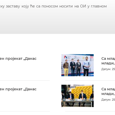
ку заставу коју ће са поносом носити на ОИ у главном
ен пројекат „Данас
Са мла
млади,
Датум: 25
ен пројекат „Данас
Са мла
млади,
Датум: 25