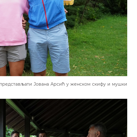
е представљати Јована Арсић у женском скифу и мушки