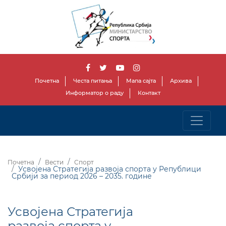
Почетна
Честа питања
Мапа сајта
Архива
Информатор о раду
Контакт
Почетна
Вести
Спорт
Усвојена Стратегија развоја спорта у Републици
Србији за период 2026 – 2035. године
Усвојена Стратегија
развоја спорта у