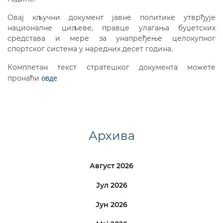
Овај кључни документ јавне политике утврђује
националне циљеве, правце улагања буџетских
средстава и мере за унапређење целокупног
спортског система у наредних десет година.
Комплетан текст стратешког документа можете
овде
пронаћи
Архива
Август 2026
Јул 2026
Јун 2026