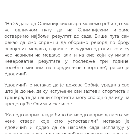
"На 25 дана од Олимпијских игара можемо рећи да смо
на одличном путу да на Олимпијским играма
остваримо најбољи резултат до сада. Више пута сам
рекао да смо спремни да оборимо рекорд по броју
освојених медаља, највише очекујемо од оних који су
нас навикли на медаље, али и на оне који су имали
невероватне резултате у последње три године,
посебно мислим на појединачне спортове", рекао је
Удовичић .
Удовичић је истакао да је држава Србија урадила све
што је до ње, да су испуњени сви захтеви спортиста и
тренера, те да наши спортисти могу спокојно да иду на
предстојеће Олимпијске игре.
"Као одговорна влада било би неодговорно да мењамо
неке ствари које смо успоставили", истакао је
Удовичић и додао да се награде сада исплаћују у
рекордном року, а да су повећане новчане награде за