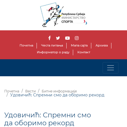
Почетна
Честа питања
Мапа сајта
Архива
Информатор о раду
Контакт
Почетна
Вести
Битне информације
Удовичић: Спремни смо да оборимо рекорд
Удовичић: Спремни смо
да оборимо рекорд