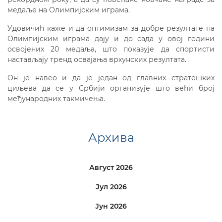
медаље на Олимпијским играма.
Удовичић каже и да оптимизам за добре резултате на
Олимпијским играма дају и до сада у овој години
освојених 20 медаља, што показује да спортисти
настављају тренд освајања врхунских резултата.
Он је навео и да је један од главних стратешких
циљева да се у Србији организује што већи број
међународних такмичења.
Архива
Август 2026
Јул 2026
Јун 2026