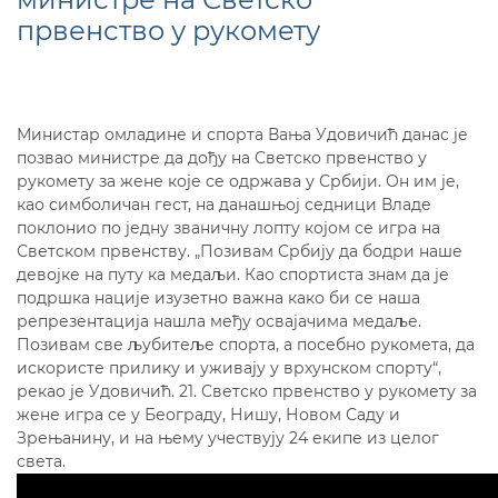
првенство у рукомету
Министар омладине и спорта Вања Удовичић данас је
позвао министре да дођу на Светско првенство у
рукомету за жене које се одржава у Србији. Он им је,
као симболичан гест, на данашњој седници Владе
поклонио по једну званичну лопту којом се игра на
Светском првенству. „Позивам Србију да бодри наше
девојке на путу ка медаљи. Као спортиста знам да је
подршка нације изузетно важна како би се наша
репрезентација нашла међу освајачима медаље.
Позивам све љубитеље спорта, а посебно рукомета, да
искористе прилику и уживају у врхунском спорту“,
рекао је Удовичић. 21. Светско првенство у рукомету за
жене игра се у Београду, Нишу, Новом Саду и
Зрењанину, и на њему учествују 24 екипе из целог
света.