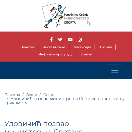
Почетна
Честа питања
Мапа сајта
Архива
Информатор о раду
Контакт
Почетна
Вести
Спорт
Удовичић позвао министре на Светско првенство у
рукомету
Удовичић позвао
министре на Светско